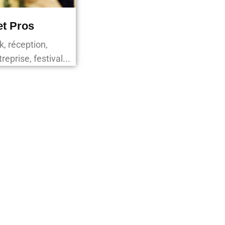
et Pros
k, réception,
eprise, festival...