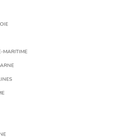
OIE
E-MARITIME
MARNE
LINES
ME
NE