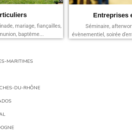
rticuliers
Entreprises 
inade, mariage, fiançailles,
Séminaire, afterwor
munion, baptême...
évènementiel, soirée d'entr
ES-MARITIMES
UCHES-DU-RHÔNE
ADOS
AL
DOGNE