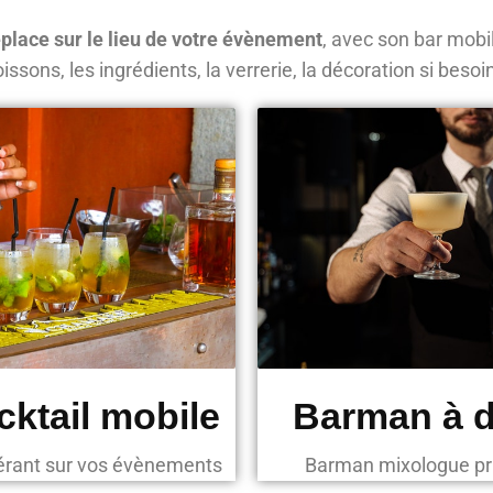
place sur le lieu de votre évènement
, avec son bar mobil
issons, les ingrédients, la verrerie, la décoration si beso
cktail mobile
Barman à d
inérant sur vos évènements
Barman mixologue pri