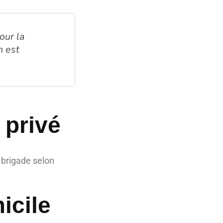
our la
n est
 privé
 brigade selon
icile