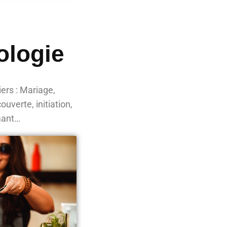
ologie
iers : Mariage,
ouverte, initiation,
umant…