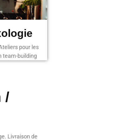
xologie
teliers pour les
on team-building
 /
ge. Livraison de