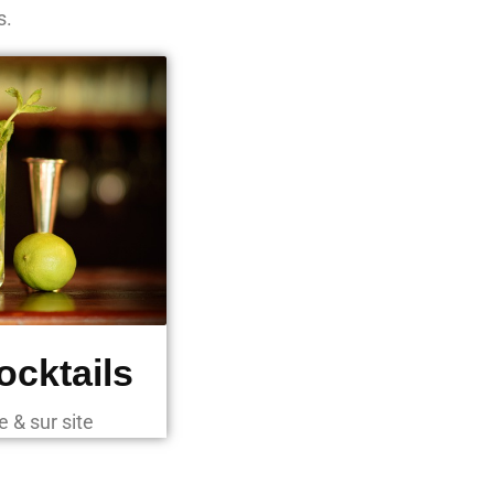
s.
ocktails
e & sur site