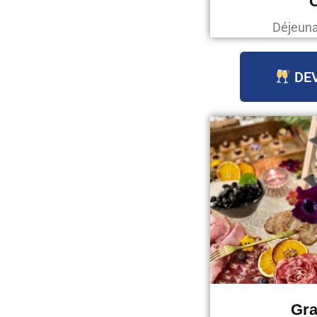
C
Déjeunat
DEV
Gra