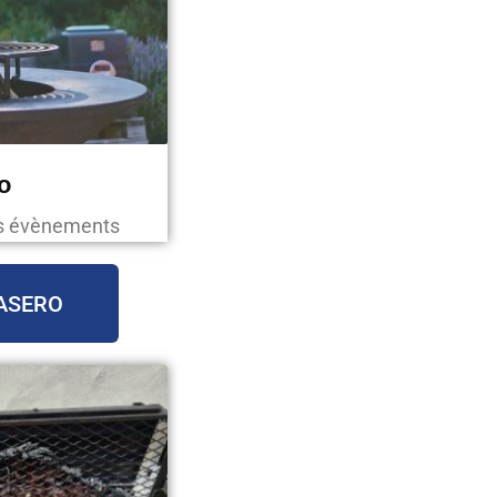
o
os évènements
ASERO