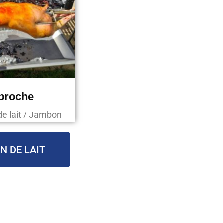
 broche
de lait / Jambon
N DE LAIT