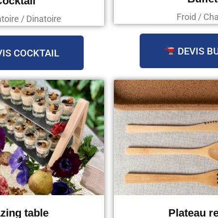
ocktail
Froid / Ch
oire / Dinatoire
DEVIS B
IS COCKTAIL
zing table
Plateau r