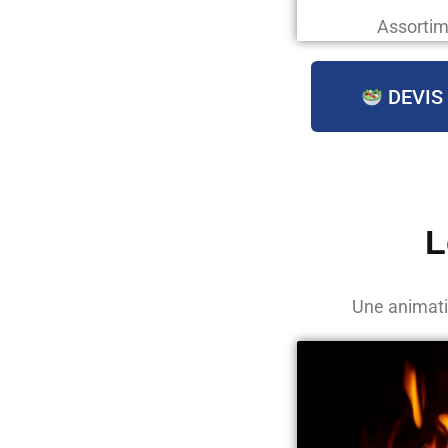
Assortim
DEVIS
L
Une animatio