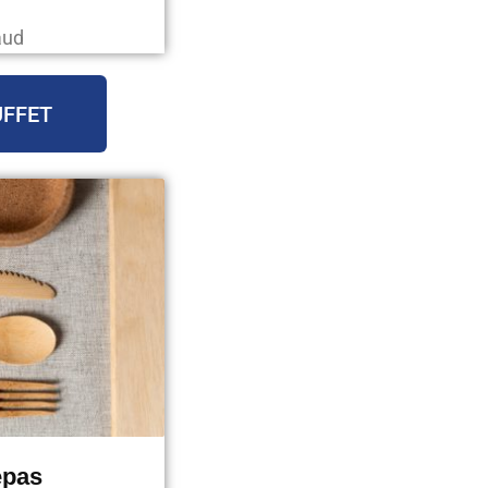
aud
UFFET
epas