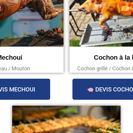
Mechoui
Cochon à la
au / Mouton
Cochon grillé / Cochon 
VIS MECHOUI
DEVIS COCHO