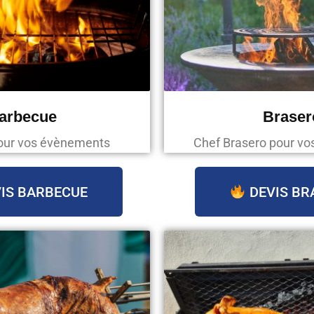
arbecue
Braser
our vos évènements
Chef Brasero pour v
IS BARBECUE
DEVIS BR