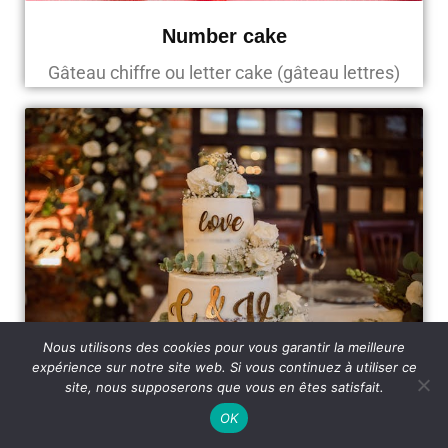
Number cake
Gâteau chiffre ou letter cake (gâteau lettres)
Nous utilisons des cookies pour vous garantir la meilleure
expérience sur notre site web. Si vous continuez à utiliser ce
site, nous supposerons que vous en êtes satisfait.
Wedding cake design
OK
Gâteau de mariage sur mesure