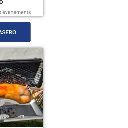
o
os évènements
ASERO