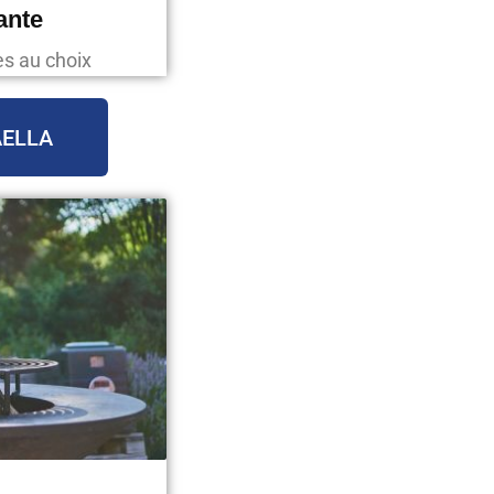
ante
es au choix
AELLA