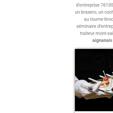
d’entreprise 76130
un brasero, un coch
au tourne-broc
séminaire d’entrep
traiteur mont-sai
aignanais