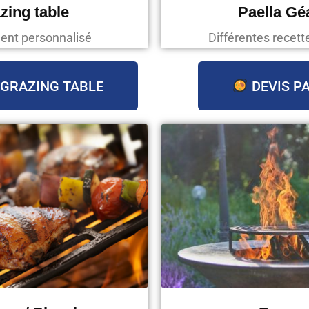
zing table
Paella Gé
ent personnalisé
Différentes recett
 GRAZING TABLE
DEVIS P