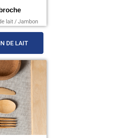
 broche
de lait / Jambon
N DE LAIT