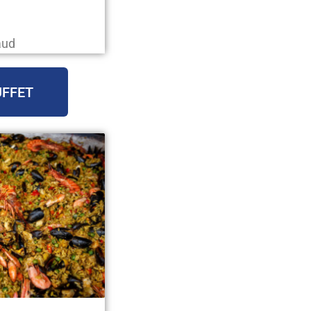
aud
UFFET