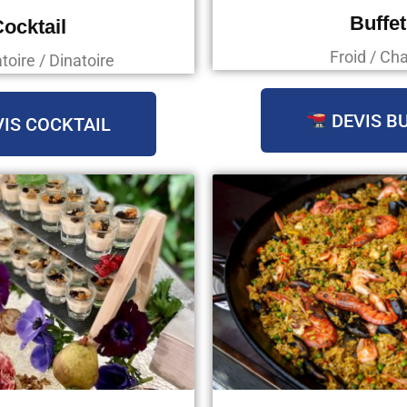
Buffet
ocktail
Froid / Ch
oire / Dinatoire
DEVIS B
IS COCKTAIL