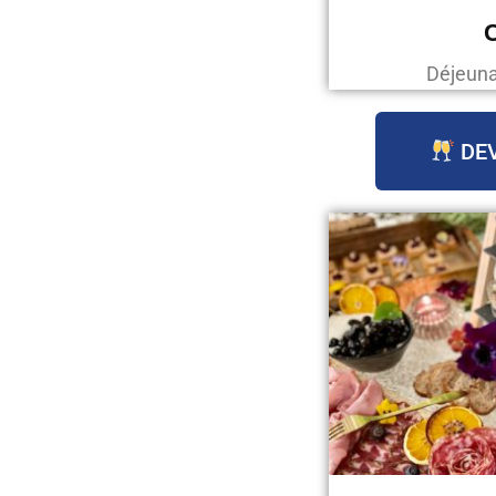
C
Déjeunat
DEV