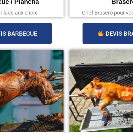
ue / Plancha
Braser
rillade aux choix
Chef Brasero pour v
IS BARBECUE
DEVIS BR