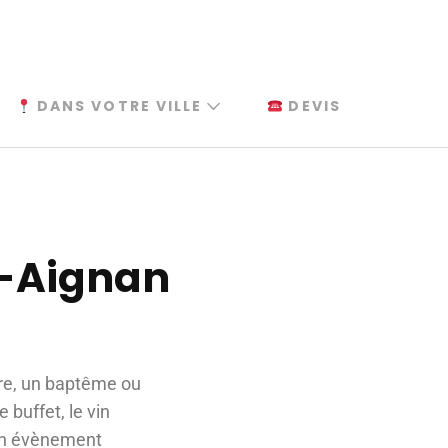
DANS VOTRE VILLE
DEVIS
t-Aignan
ire, un baptême ou
buffet, le vin
 un évènement