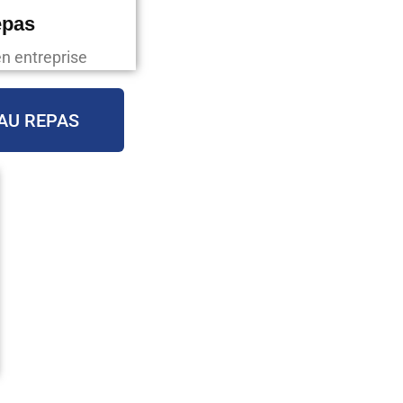
epas
en entreprise
AU REPAS