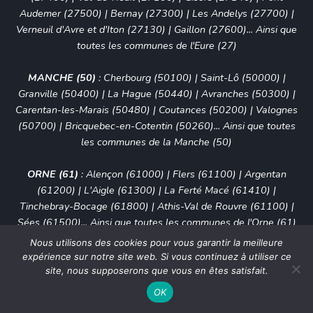
Audemer (27500) | Bernay (27300) | Les Andelys (27700) |
Verneuil d'Avre et d'Iton (27130) | Gaillon (27600)... Ainsi que
toutes les communes de l'Eure (27)
MANCHE (50)
:
Cherbourg (50100)
| Saint-Lô (50000) |
Granville (50400) | La Hague (50440) | Avranches (50300) |
Carentan-les-Marais (50480) | Coutances (50200) | Valognes
(50700) | Bricquebec-en-Cotentin (50260)... Ainsi que toutes
les communes de la Manche (50)
ORNE (61)
:
Alençon (61000)
| Flers (61100) | Argentan
(61200) | L'Aigle (61300) | La Ferté Macé (61410) |
Tinchebray-Bocage (61800) | Athis-Val de Rouvre (61100) |
Sées (61500)... Ainsi que toutes les communes de l'Orne (61)
Nous utilisons des cookies pour vous garantir la meilleure
SEINE-MARITIME (76)
:
Le Havre (76600)
|
Rouen (76000)
|
expérience sur notre site web. Si vous continuez à utiliser ce
Sotteville-lès-Rouen (76300)
|
Saint-Étienne-du-Rouvray
site, nous supposerons que vous en êtes satisfait.
(76800)
|
Dieppe (76200)
|
Le Grand-Quevilly (76120)
|
Le
OK
Petit-Quevilly (76140)
|
Mont-Saint-Aignan (76130)
|
Fécamp