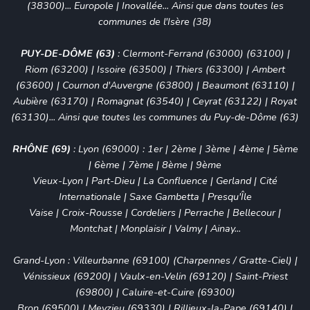
(38300)
... Europole | Inovallée... Ainsi que dans toutes les
communes de l'Isère (38)
PUY-DE-DÔME (63)
:
Clermont-Ferrand (63000) (63100)
|
Riom (63200) | Issoire (63500) | Thiers (63300) | Ambert
(63600) |
Cournon d'Auvergne (63800)
|
Beaumont (63110)
|
Aubière (63170)
|
Romagnat (63540)
|
Ceyrat (63122)
|
Royat
(63130)
... Ainsi que toutes les communes du Puy-de-Dôme (63)
RHÔNE (69)
:
Lyon (69000)
:
1er
|
2ème
|
3ème
|
4ème
|
5ème
|
6ème
|
7ème
|
8ème
|
9ème
Vieux-Lyon
|
Part-Dieu
|
La Confluence
|
Gerland
|
Cité
Internationale
|
Saxe Gambetta
|
Presqu'Île
Vaise
|
Croix-Rousse
|
Cordeliers
|
Perrache
|
Bellecour
|
Montchat
|
Monplaisir
|
Valmy
|
Ainay
...
Grand-Lyon :
Villeurbanne (69100)
(
Charpennes
/
Gratte-Ciel
) |
Vénissieux (69200)
|
Vaulx-en-Velin (69120)
|
Saint-Priest
(69800)
|
Caluire-et-Cuire (69300)
Bron (69500)
|
Meyzieu (69330)
|
Rillieux-la-Pape (69140)
|