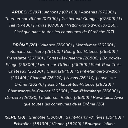
ARDÈCHE (07)
:
Annonay (07100)
|
Aubenas (07200)
|
Tournon-sur-Rhône (07300) | Guilherand-Granges (07500) | Le
Teil (07400) | Privas (07000) | Vallon-Pont-d'Arc (07150)...
Ainsi que dans toutes les communes de l'Ardèche (07)
DRÔME (26)
:
Valence (26000)
|
Montélimar (26200)
|
Romans-sur-Isère (26100)
|
Bourg-lès-Valence (26500)
|
Pierrelatte (26700)
|
Portes-lès-Valence (26800)
|
Bourg-de-
Péage (26300)
|
Livron-sur-Drôme (26250)
|
Saint-Paul-Trois-
Châteaux (26130)
|
Crest (26400)
|
Saint-Rambert-d'Albon
(26140)
|
Chabeuil (26120)
|
Nyons (26110)
|
Loriol-sur-
Drôme (26270)
|
Saint-Marcel-lès-Valence (26320)
|
Chatuzange-le-Goubet (26300)
|
Tain-l'Hermitage (26600)
|
Donzère (26290)
|
Étoile-sur-Rhône (26800)
|
Rovaltain
... Ainsi
que toutes les communes de la Drôme (26)
ISÈRE (38)
:
Grenoble (38000)
|
Saint-Martin-d'Hères (38400)
|
Échirolles (38130)
|
Vienne (38200)
|
Bourgoin-Jallieu