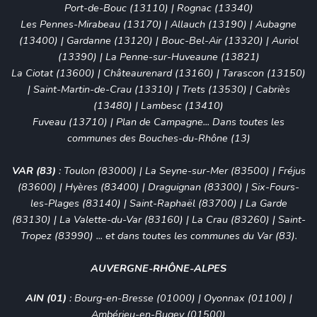
Port-de-Bouc (13110)
|
Rognac (13340)
Les Pennes-Mirabeau (13170)
|
Allauch (13190)
|
Aubagne
(13400)
|
Gardanne (13120)
|
Bouc-Bel-Air (13320)
|
Auriol
(13390)
|
La Penne-sur-Huveaune (13821)
La Ciotat (13600)
|
Châteaurenard (13160)
|
Tarascon (13150)
|
Saint-Martin-de-Crau (13310)
|
Trets (13530)
|
Cabriès
(13480)
|
Lambesc (13410)
Fuveau (13710)
|
Plan de Campagne
... Dans toutes les
communes des Bouches-du-Rhône (13)
VAR (83)
:
Toulon (83000)
|
La Seyne-sur-Mer (83500)
|
Fréjus
(83600)
|
Hyères (83400)
|
Draguignan (83300)
|
Six-Fours-
les-Plages (83140)
|
Saint-Raphaël (83700)
| La Garde
(83130) | La Valette-du-Var (83160) | La Crau (83260) | Saint-
Tropez (83990) ... et dans toutes les communes du Var (83).
AUVERGNE-RHÔNE-ALPES
AIN (01)
:
Bourg-en-Bresse (01000)
|
Oyonnax (01100)
|
Ambérieu-en-Bugey (01500)