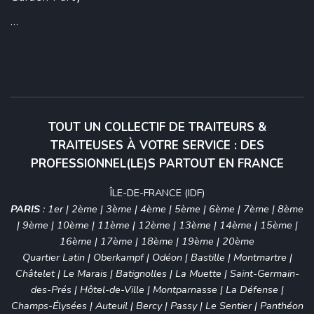
...
TOUT UN COLLECTIF DE TRAITEURS &
TRAITEUSES À VOTRE SERVICE : DES
PROFESSIONNEL(LE)S PARTOUT EN FRANCE
ÎLE-DE-FRANCE (IDF)
PARIS
:
1er
|
2ème
|
3ème
|
4ème
|
5ème
|
6ème
|
7ème
|
8ème
|
9ème
|
10ème
|
11ème
|
12ème
|
13ème
|
14ème
|
15ème
|
16ème
|
17ème
|
18ème
|
19ème
|
20ème
Quartier Latin
|
Oberkampf
|
Odéon
|
Bastille
|
Montmartre
|
Châtelet
|
Le Marais
|
Batignolles
|
La Muette
|
Saint-Germain-
des-Prés
|
Hôtel-de-Ville
|
Montparnasse
|
La Défense
|
Champs-Élysées
|
Auteuil
|
Bercy
|
Passy
|
Le Sentier
|
Panthéon