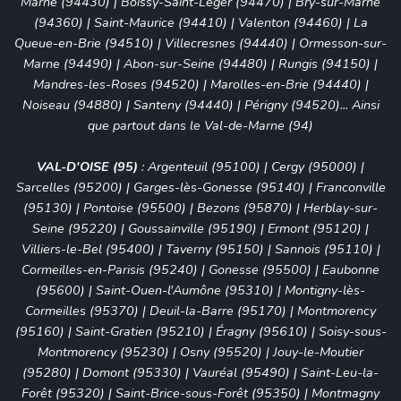
Marne (94430)
|
Boissy-Saint-Léger (94470)
|
Bry-sur-Marne
(94360)
|
Saint-Maurice (94410)
|
Valenton (94460)
|
La
Queue-en-Brie (94510)
|
Villecresnes (94440)
|
Ormesson-sur-
Marne (94490)
| Abon-sur-Seine (94480) |
Rungis (94150)
|
Mandres-les-Roses (94520) | Marolles-en-Brie (94440) |
Noiseau (94880) | Santeny (94440) | Périgny (94520)... Ainsi
que partout dans le Val-de-Marne (94)
VAL-D'OISE (95)
:
Argenteuil (95100)
|
Cergy (95000)
|
Sarcelles (95200)
|
Garges-lès-Gonesse (95140)
|
Franconville
(95130)
|
Pontoise (95500)
|
Bezons (95870)
|
Herblay-sur-
Seine (95220)
|
Goussainville (95190)
|
Ermont (95120)
|
Villiers-le-Bel (95400)
|
Taverny (95150)
|
Sannois (95110)
|
Cormeilles-en-Parisis (95240)
|
Gonesse (95500)
|
Eaubonne
(95600)
|
Saint-Ouen-l'Aumône (95310)
|
Montigny-lès-
Cormeilles (95370)
|
Deuil-la-Barre (95170)
|
Montmorency
(95160)
|
Saint-Gratien (95210)
|
Éragny (95610)
|
Soisy-sous-
Montmorency (95230)
|
Osny (95520)
|
Jouy-le-Moutier
(95280)
|
Domont (95330)
|
Vauréal (95490)
|
Saint-Leu-la-
Forêt (95320)
|
Saint-Brice-sous-Forêt (95350)
|
Montmagny