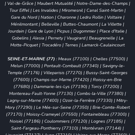
|
Val-de-Grâce
|
Maubert Mutualité
|
Notre-Dame-des-Champs
|
Tour Eiffel
|
Les Invalides
|
Miromesnil
|
Canal Saint-Martin
|
Gare du Nord
|
Nation
|
Charonne
|
Ledru Rollin
|
Voltaire
|
Ménilmontant
|
Belleville
|
Buttes-Chaumont
|
La Villette
|
Jourdain
|
Gare de Lyon
|
Picpus
|
Dugommier
|
Place d'Italie
|
Gobelins
|
Alesia
|
Pernety
|
Vaugirard
|
Beaugrenelle
|
La
Motte-Picquet
|
Trocadéro
|
Ternes
|
Lamarck-Caulaincourt
SEINE-ET-MARNE (77)
:
Meaux (77100)
|
Chelles (77500)
|
Melun (77000)
|
Pontault-Combault (77340)
|
Savigny-le-
Temple (77176)
|
Villeparisis (77270)
|
Bussy-Saint-Georges
(77600)
|
Champs-sur-Marne (77420)
|
Roissy-en-Brie
(77680)
|
Dammarie-les-Lys (77190)
|
Torcy (77200)
|
Montereau-Fault-Yonne (77130)
|
Combs-la-Ville (77380)
|
Lagny-sur-Marne (77400)
|
Ozoir-la-Ferrière (77330)
|
Mitry-
Mory (77290)
|
Le Mée-sur-Seine (77350)
|
Brie-Comte-Robert
(77170)
|
Moissy-Crameyel (77550)
|
Fontainebleau (77300)
|
Noisiel (77186)
|
Coulommiers (77120)
|
Lognes (77185)
|
Saint-Fargeau-Ponthierry (77310)
|
Montévrain (77144)
|