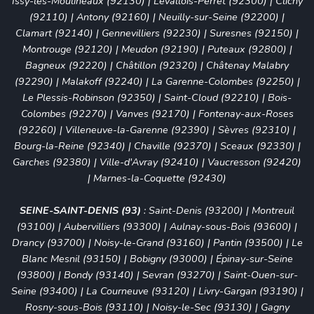
Issy-les-Moulineaux (92130)
|
Levallois-Perret (92300)
|
Clichy
(92110)
|
Antony (92160)
|
Neuilly-sur-Seine (92200)
|
Clamart (92140)
|
Gennevilliers (92230)
|
Suresnes (92150)
|
Montrouge (92120)
|
Meudon (92190)
|
Puteaux (92800)
|
Bagneux (92220)
|
Châtillon (92320)
|
Châtenay Malabry
(92290)
|
Malakoff (92240)
|
La Garenne-Colombes (92250)
|
Le Plessis-Robinson (92350)
|
Saint-Cloud (92210)
|
Bois-
Colombes (92270)
|
Vanves (92170)
|
Fontenay-aux-Roses
(92260)
|
Villeneuve-la-Garenne (92390)
|
Sèvres (92310)
|
Bourg-la-Reine (92340)
|
Chaville (92370)
|
Sceaux (92330)
|
Garches (92380)
|
Ville-d'Avray (92410)
|
Vaucresson (92420)
|
Marnes-la-Coquette (92430)
SEINE-SAINT-DENIS (93)
:
Saint-Denis (93200)
|
Montreuil
(93100)
|
Aubervilliers (93300)
|
Aulnay-sous-Bois (93600)
|
Drancy (93700)
|
Noisy-le-Grand (93160)
|
Pantin (93500)
|
Le
Blanc Mesnil (93150)
|
Bobigny (93000)
|
Épinay-sur-Seine
(93800)
|
Bondy (93140)
|
Sevran (93270)
|
Saint-Ouen-sur-
Seine (93400)
|
La Courneuve (93120)
|
Livry-Gargan (93190)
|
Rosny-sous-Bois (93110)
|
Noisy-le-Sec (93130)
|
Gagny