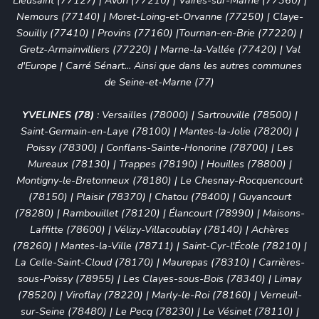
Lieusaint (77127)
|
Avon (77210)
|
Vaires-sur-Marne (77360)
|
Nemours (77140)
|
Moret-Loing-et-Orvanne (77250)
|
Claye-
Souilly (77410)
|
Provins (77160)
|
Tournan-en-Brie (77220)
|
Gretz-Armainvilliers (77220)
|
Marne-la-Vallée (77420)
|
Val
d'Europe
|
Carré Sénart
... Ainsi que dans les autres communes
de Seine-et-Marne (77)
YVELINES (78)
:
Versailles (78000)
|
Sartrouville (78500)
|
Saint-Germain-en-Laye (78100)
|
Mantes-la-Jolie (78200)
|
Poissy (78300)
|
Conflans-Sainte-Honorine (78700)
|
Les
Mureaux (78130)
|
Trappes (78190)
|
Houilles (78800)
|
Montigny-le-Bretonneux (78180)
|
Le Chesnay-Rocquencourt
(78150)
|
Plaisir (78370)
|
Chatou (78400)
|
Guyancourt
(78280)
|
Rambouillet (78120)
|
Élancourt (78990)
|
Maisons-
Laffitte (78600)
|
Vélizy-Villacoublay (78140)
|
Achères
(78260)
|
Mantes-la-Ville (78711)
|
Saint-Cyr-l'École (78210)
|
La Celle-Saint-Cloud (78170)
|
Maurepas (78310)
|
Carrières-
sous-Poissy (78955)
|
Les Clayes-sous-Bois (78340)
|
Limay
(78520)
|
Viroflay (78220)
|
Marly-le-Roi (78160)
|
Verneuil-
sur-Seine (78480)
|
Le Pecq (78230)
|
Le Vésinet (78110)
|