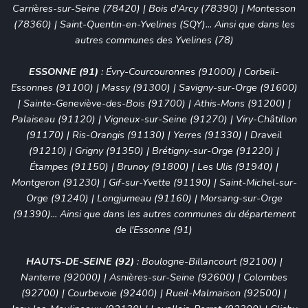
Carrières-sur-Seine (78420)
|
Bois d'Arcy (78390)
|
Montesson
(78360)
|
Saint-Quentin-en-Yvelines (SQY)
... Ainsi que dans les
autres communes des Yvelines (78)
ESSONNE (91)
:
Évry-Courcouronnes (91000)
|
Corbeil-
Essonnes (91100)
|
Massy (91300)
|
Savigny-sur-Orge (91600)
|
Sainte-Geneviève-des-Bois (91700)
|
Athis-Mons (91200)
|
Palaiseau (91120)
|
Vigneux-sur-Seine (91270)
| Viry-Châtillon
(91170) | Ris-Orangis (91130) | Yerres (91330) | Draveil
(91210) | Grigny (91350) | Brétigny-sur-Orge (91220) |
Étampes (91150) | Brunoy (91800) | Les Ulis (91940) |
Montgeron (91230) | Gif-sur-Yvette (91190) | Saint-Michel-sur-
Orge (91240) | Longjumeau (91160) | Morsang-sur-Orge
(91390)... Ainsi que dans les autres communes du département
de l'Essonne (91)
HAUTS-DE-SEINE (92)
:
Boulogne-Billancourt (92100)
|
Nanterre (92000)
|
Asnières-sur-Seine (92600)
|
Colombes
(92700)
|
Courbevoie (92400)
|
Rueil-Malmaison (92500)
|