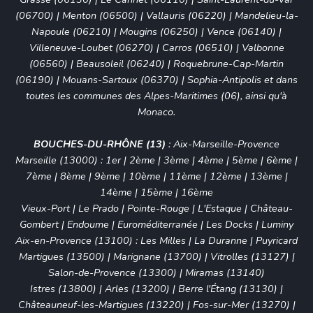
(06700)
|
Menton (06500)
|
Vallauris (06220)
|
Mandelieu-la-
Napoule (06210)
|
Mougins (06250)
|
Vence (06140)
|
Villeneuve-Loubet (06270)
|
Carros (06510)
|
Valbonne
(06560)
|
Beausoleil (06240)
|
Roquebrune-Cap-Martin
(06190)
|
Mouans-Sartoux (06370)
|
Sophia-Antipolis
et dans
toutes les communes des Alpes-Maritimes (06), ainsi qu'à
Monaco
.
BOUCHES-DU-RHÔNE (13)
:
Aix-Marseille-Provence
Marseille (13000)
:
1er
|
2ème
|
3ème
|
4ème
|
5ème
|
6ème
|
7ème
|
8ème
|
9ème
|
10ème
|
11ème
|
12ème
|
13ème
|
14ème
|
15ème
|
16ème
Vieux-Port
|
Le Prado
|
Pointe-Rouge
|
L'Estaque
|
Château-
Gombert
|
Endoume
|
Euroméditerranée
|
Les Docks
|
Luminy
Aix-en-Provence (13100)
:
Les Milles
|
La Duranne
|
Puyricard
Martigues (13500)
|
Marignane (13700)
|
Vitrolles (13127)
|
Salon-de-Provence (13300)
|
Miramas (13140)
Istres (13800)
|
Arles (13200)
|
Berre l'Étang (13130)
|
Châteauneuf-les-Martigues (13220)
|
Fos-sur-Mer (13270)
|