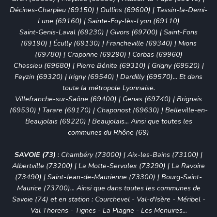
Décines-Charpieu (69150)
|
Oullins (69600)
|
Tassin-la-Demi-
Lune (69160)
|
Sainte-Foy-lès-Lyon (69110)
Saint-Genis-Laval (69230)
|
Givors (69700)
|
Saint-Fons
(69190)
|
Écully (69130)
|
Francheville (69340)
|
Mions
(69780)
|
Craponne (69290)
|
Corbas (69960)
Chassieu (69680)
|
Pierre Bénite (69310)
|
Grigny (69520)
|
Feyzin (69320)
|
Irigny (69540)
|
Dardilly (69570)
... Et dans
toute la métropole Lyonnaise.
Villefranche-sur-Saône (69400)
|
Genas (69740)
|
Brignais
(69530)
|
Tarare (69170)
|
Chaponost (69630)
|
Belleville-en-
Beaujolais (69220)
|
Beaujolais
... Ainsi que toutes les
communes du Rhône (69)
SAVOIE (73)
:
Chambéry (73000)
|
Aix-les-Bains (73100)
|
Albertville (73200)
|
La Motte-Servolex (73290)
| La Ravoire
(73490) | Saint-Jean-de-Maurienne (73300) | Bourg-Saint-
Maurice (73700)... Ainsi que dans toutes les communes de
Savoie (74) et en station :
Courchevel
-
Val-d'Isère
-
Méribel
-
Val Thorens
-
Tignes
-
La Plagne
-
Les Menuires
...