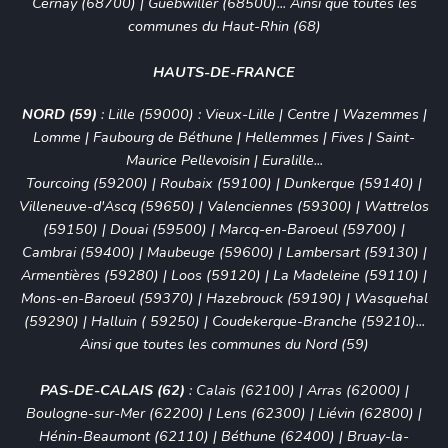
Cernay (68700) | Guebwiller (68500)... Ainsi que toutes les
communes du Haut-Rhin (68)
HAUTS-DE-FRANCE
NORD (59)
:
Lille (59000)
:
Vieux-Lille
| Centre |
Wazemmes
|
Lomme
| Faubourg de Béthune |
Hellemmes
|
Fives
| Saint-
Maurice Pellevoisin |
Euralille
...
Tourcoing (59200)
|
Roubaix (59100)
|
Dunkerque (59140)
|
Villeneuve-d'Ascq (59650)
|
Valenciennes (59300)
|
Wattrelos
(59150)
| Douai (59500) |
Marcq-en-Baroeul (59700)
|
Cambrai (59400) | Maubeuge (59600) |
Lambersart (59130)
|
Armentières (59280) |
Loos (59120)
| La Madeleine (59110) |
Mons-en-Baroeul (59370) | Hazebrouck (59190) | Wasquehal
(59290) | Halluin ( 59250) | Coudekerque-Branche (59210)...
Ainsi que toutes les communes du Nord (59)
PAS-DE-CALAIS (62)
:
Calais (62100)
|
Arras (62000)
|
Boulogne-sur-Mer (62200)
|
Lens (62300)
|
Liévin (62800)
|
Hénin-Beaumont (62110)
|
Béthune (62400)
|
Bruay-la-