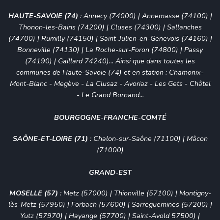
HAUTE-SAVOIE (74)
:
Annecy (74000)
|
Annemasse (74100)
|
Thonon-les-Bains (74200)
| Cluses (74300) | Sallanches
(74700) | Rumilly (74150) | Saint-Julien-en-Genevois (74160) |
Bonneville (74130) | La Roche-sur-Foron (74800) | Passy
(74190) | Gaillard 74240)... Ainsi que dans toutes les
communes de Haute-Savoie (74) et en station :
Chamonix-
Mont-Blanc
-
Megève
-
La Clusaz
-
Avoriaz
-
Les Gets
-
Châtel
-
Le Grand Bornand
...
BOURGOGNE-FRANCHE-COMTÉ
SAÔNE-ET-LOIRE (71)
:
Chalon-sur-Saône (71100)
|
Mâcon
(71000)
GRAND-EST
MOSELLE (57)
:
Metz (57000)
|
Thionville (57100)
|
Montigny-
lès-Metz (57950)
|
Forbach (57600)
|
Sarreguemines (57200)
|
Yutz (57970) | Hayange (57700) | Saint-Avold 57500) |