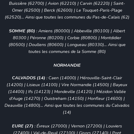
Buissière (62700)
| Avion (62210) | Carvin (62220) | Saint-
Omer (62500) | Berck (62600) |
Le Touquet-Paris-Plage
(62520)
... Ainsi que toutes les communes du Pas-de-Calais (62)
SOMME (80)
:
Amiens (80000)
| Abbeville (80100) | Albert
80300 | Péronne (80200) | Corbie (80800) | Montdidier
(80500) | Doullens (80600) | Longueau (80330)... Ainsi que
toutes les communes de la Somme (80)
NORMANDIE
CALVADOS (14)
:
Caen (14000)
|
Hérouville-Saint-Clair
(14200)
|
Lisieux (14100)
|
Vire Normandie (14500)
|
Bayeux
(14400)
|
Ifs (14123)
|
Mondeville (14120)
|
Mézidon Vallée
d'Auge (14270)
|
Ouistreham (14150)
|
Honfleur (14600)
|
Deauville (14800)
... Ainsi que toutes les communes du Calvados
(14)
EURE (27)
:
Évreux (27000)
| Vernon (27200) | Louviers
(27400) | Val-de-Reuil (27100) | Gisors (27140) | Pont