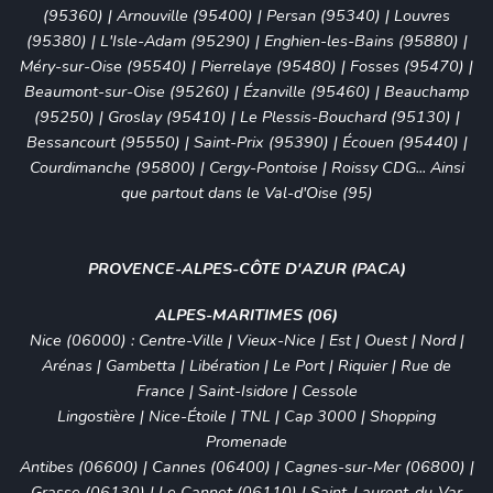
(95360)
|
Arnouville (95400)
|
Persan (95340)
|
Louvres
(95380)
|
L'Isle-Adam (95290)
|
Enghien-les-Bains (95880)
|
Méry-sur-Oise (95540)
|
Pierrelaye (95480)
|
Fosses (95470)
|
Beaumont-sur-Oise (95260)
|
Ézanville (95460)
|
Beauchamp
(95250)
|
Groslay (95410)
|
Le Plessis-Bouchard (95130)
|
Bessancourt (95550)
|
Saint-Prix (95390)
|
Écouen (95440)
|
Courdimanche (95800)
|
Cergy-Pontoise
|
Roissy CDG
... Ainsi
que partout dans le Val-d'Oise (95)
PROVENCE-ALPES-CÔTE D'AZUR (PACA)
ALPES-MARITIMES (06)
Nice (06000)
:
Centre-Ville
|
Vieux-Nice
| Est | Ouest | Nord |
Arénas
|
Gambetta
| Libération | Le Port | Riquier | Rue de
France | Saint-Isidore | Cessole
Lingostière | Nice-Étoile | TNL | Cap 3000 | Shopping
Promenade
Antibes (06600)
|
Cannes (06400)
|
Cagnes-sur-Mer (06800)
|
Grasse (06130)
|
Le Cannet (06110)
|
Saint-Laurent-du-Var