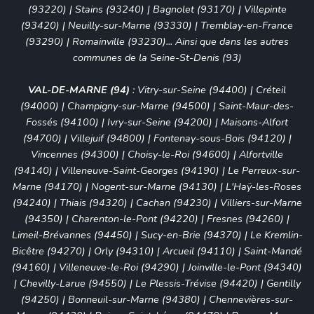
(93220)
|
Stains (93240)
|
Bagnolet (93170)
|
Villepinte
(93420)
|
Neuilly-sur-Marne (93330)
|
Tremblay-en-France
(93290)
|
Romainville (93230)
... Ainsi que dans les autres
communes de la Seine-St-Denis (93)
VAL-DE-MARNE (94)
:
Vitry-sur-Seine (94400)
|
Créteil
(94000)
|
Champigny-sur-Marne (94500)
|
Saint-Maur-des-
Fossés (94100)
|
Ivry-sur-Seine (94200)
|
Maisons-Alfort
(94700)
|
Villejuif (94800)
|
Fontenay-sous-Bois (94120)
|
Vincennes (94300)
|
Choisy-le-Roi (94600)
|
Alfortville
(94140)
|
Villeneuve-Saint-Georges (94190)
|
Le Perreux-sur-
Marne (94170)
|
Nogent-sur-Marne (94130)
|
L'Haÿ-les-Roses
(94240)
|
Thiais (94320)
|
Cachan (94230)
|
Villiers-sur-Marne
(94350)
|
Charenton-le-Pont (94220)
|
Fresnes (94260)
|
Limeil-Brévannes (94450)
|
Sucy-en-Brie (94370)
|
Le Kremlin-
Bicêtre (94270)
|
Orly (94310)
|
Arcueil (94110)
|
Saint-Mandé
(94160)
|
Villeneuve-le-Roi (94290)
|
Joinville-le-Pont (94340)
|
Chevilly-Larue (94550)
|
Le Plessis-Trévise (94420)
|
Gentilly
(94250)
|
Bonneuil-sur-Marne (94380)
|
Chennevières-sur-