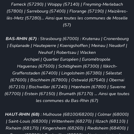
Fameck (57290) | Woippy (57140) | Freyming-Merlebach
(57800) | Sarrebourg (57400) | Florange (57190) | Maizières-
lès-Metz (57280)... Ainsi que toutes les communes de Moselle
(57)
BAS-RHIN (67)
:
Strasbourg (67000)
:
Krutenau
|
Cronenbourg
|
Esplanade
|
Hautepierre
|
Koenigshoffen
|
Meinau
|
Neudorf
|
Neuhof
|
Robertsau
|
Wacken
Archipel
|
Quartier Européen
|
Eurométropole
Haguenau (67500)
|
Schiltigheim (67300)
|
Illkirch-
Graffenstaden (67400)
|
Lingolsheim (67380)
|
Sélestat
(67600)
|
Bischheim (67800)
|
Ostwald (67540)
| Obernai
(67210) | Bischwiller (67240) | Hœnheim (67800 | Saverne
(67700) | Erstein (67150) | Brumath (67170) ... Ainsi que toutes
les communes du Bas-Rhin (67)
HAUT-RHIN (68)
:
Mulhouse (68100/68200)
|
Colmar (68000)
|
Saint-Louis (68300)
| Wittenheim (68270) | Illzach (68110) |
Rixheim (68170) | Kingersheim (68260) | Riedisheim (68400) |