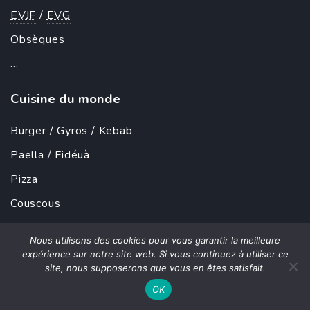
EVJF
/
EVG
Obsèques
...
Cuisine du monde
Burger
/
Gyros
/
Kebab
Paella
/ Fidéuà
Pizza
Couscous
Tartiflette
/
Raclette
Nous utilisons des cookies pour vous garantir la meilleure
Italien
/
Pasta Party
expérience sur notre site web. Si vous continuez à utiliser ce
site, nous supposerons que vous en êtes satisfait.
Meule de parmesan
OK
Mac and Cheese