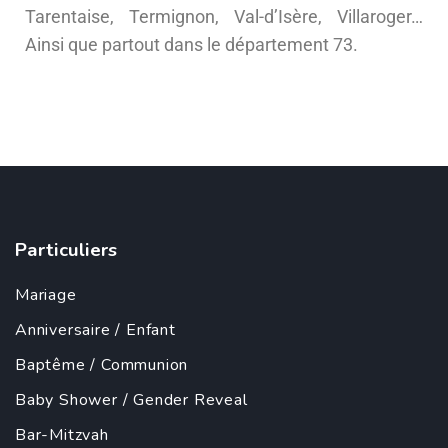
Tarentaise, Termignon, Val-d’Isère, Villaroger…
Ainsi que partout dans le département 73.
Particuliers
Mariage
Anniversaire
/
Enfant
Baptême
/
Communion
Baby Shower
/
Gender Reveal
Bar-Mitzvah