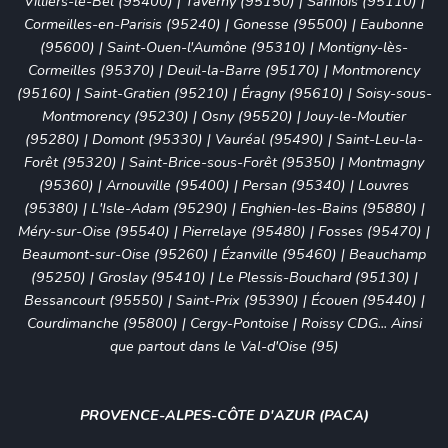
Villiers-le-Bel (95400)
|
Taverny (95150)
|
Sannois (95110)
|
Cormeilles-en-Parisis (95240)
|
Gonesse (95500)
|
Eaubonne
(95600)
|
Saint-Ouen-l'Aumône (95310)
|
Montigny-lès-
Cormeilles (95370)
|
Deuil-la-Barre (95170)
|
Montmorency
(95160)
|
Saint-Gratien (95210)
|
Éragny (95610)
|
Soisy-sous-
Montmorency (95230)
|
Osny (95520)
|
Jouy-le-Moutier
(95280)
|
Domont (95330)
|
Vauréal (95490)
|
Saint-Leu-la-
Forêt (95320)
|
Saint-Brice-sous-Forêt (95350)
|
Montmagny
(95360)
|
Arnouville (95400)
|
Persan (95340)
|
Louvres
(95380)
|
L'Isle-Adam (95290)
|
Enghien-les-Bains (95880)
|
Méry-sur-Oise (95540)
|
Pierrelaye (95480)
|
Fosses (95470)
|
Beaumont-sur-Oise (95260)
|
Ézanville (95460)
|
Beauchamp
(95250)
|
Groslay (95410)
|
Le Plessis-Bouchard (95130)
|
Bessancourt (95550)
|
Saint-Prix (95390)
|
Écouen (95440)
|
Courdimanche (95800)
|
Cergy-Pontoise
|
Roissy CDG
... Ainsi
que partout dans le Val-d'Oise (95)
PROVENCE-ALPES-CÔTE D'AZUR (PACA)