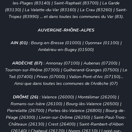
les-Plages (83140)
|
Saint-Raphaël (83700)
| La Garde
(83130) | La Valette-du-Var (83160) | La Crau (83260) | Saint-
Tropez (83990) ... et dans toutes les communes du Var (83).
AUVERGNE-RHÔNE-ALPES
AIN (01)
:
Bourg-en-Bresse (01000)
|
Oyonnax (01100)
|
Ambérieu-en-Bugey (01500)
ARDÈCHE (07)
:
Annonay (07100)
|
Aubenas (07200)
|
Tournon-sur-Rhône (07300) | Guilherand-Granges (07500) | Le
Teil (07400) | Privas (07000) | Vallon-Pont-d'Arc (07150)...
Ainsi que dans toutes les communes de l'Ardèche (07)
DRÔME (26)
:
Valence (26000)
|
Montélimar (26200)
|
Romans-sur-Isère (26100)
|
Bourg-lès-Valence (26500)
|
Pierrelatte (26700)
|
Portes-lès-Valence (26800)
|
Bourg-de-
Péage (26300)
|
Livron-sur-Drôme (26250)
|
Saint-Paul-Trois-
Châteaux (26130)
|
Crest (26400)
|
Saint-Rambert-d'Albon
(26140)
|
Chabeuil (26120)
|
Nyons (26110)
|
Loriol-sur-