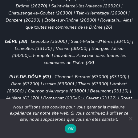
Drôme (26270)
|
Saint-Marcel-lès-Valence (26320)
|
Chatuzange-le-Goubet (26300)
|
Tain-l'Hermitage (26600)
|
Donzère (26290)
|
Étoile-sur-Rhône (26800)
|
Rovaltain
... Ainsi
que toutes les communes de la Drôme (26)
ISÈRE (38)
:
Grenoble (38000)
|
Saint-Martin-d'Hères (38400)
|
Échirolles (38130)
|
Vienne (38200)
|
Bourgoin-Jallieu
(38300)
... Europole | Inovallée... Ainsi que dans toutes les
communes de l'Isère (38)
PUY-DE-DÔME (63)
:
Clermont-Ferrand (63000) (63100)
|
Riom (63200) | Issoire (63500) | Thiers (63300) | Ambert
(63600) |
Cournon d'Auvergne (63800)
|
Beaumont (63110)
|
Aubière (63170)
|
Romagnat (63540)
|
Ceyrat (63122)
|
Royat
(63130)
... Ainsi que toutes les communes du Puy-de-Dôme (63)
Nous utilisons des cookies pour vous garantir la meilleure
expérience sur notre site web. Si vous continuez à utiliser ce
RHÔNE (69)
:
Lyon (69000)
:
1er
|
2ème
|
3ème
|
4ème
|
5ème
site, nous supposerons que vous en êtes satisfait.
|
6ème
|
7ème
|
8ème
|
9ème
OK
Vieux-Lyon
|
Part-Dieu
|
La Confluence
|
Gerland
|
Cité