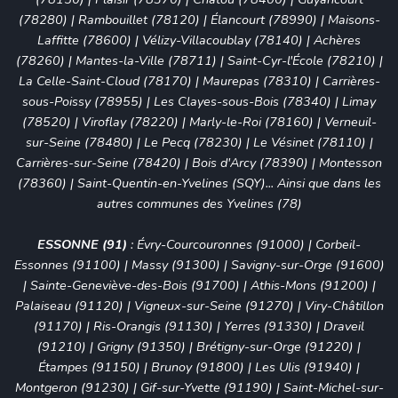
(78280)
|
Rambouillet (78120)
|
Élancourt (78990)
|
Maisons-
Laffitte (78600)
|
Vélizy-Villacoublay (78140)
|
Achères
(78260)
|
Mantes-la-Ville (78711)
|
Saint-Cyr-l'École (78210)
|
La Celle-Saint-Cloud (78170)
|
Maurepas (78310)
|
Carrières-
sous-Poissy (78955)
|
Les Clayes-sous-Bois (78340)
|
Limay
(78520)
|
Viroflay (78220)
|
Marly-le-Roi (78160)
|
Verneuil-
sur-Seine (78480)
|
Le Pecq (78230)
|
Le Vésinet (78110)
|
Carrières-sur-Seine (78420)
|
Bois d'Arcy (78390)
|
Montesson
(78360)
|
Saint-Quentin-en-Yvelines (SQY)
... Ainsi que dans les
autres communes des Yvelines (78)
ESSONNE (91)
:
Évry-Courcouronnes (91000)
|
Corbeil-
Essonnes (91100)
|
Massy (91300)
|
Savigny-sur-Orge (91600)
|
Sainte-Geneviève-des-Bois (91700)
|
Athis-Mons (91200)
|
Palaiseau (91120)
|
Vigneux-sur-Seine (91270)
| Viry-Châtillon
(91170) | Ris-Orangis (91130) | Yerres (91330) | Draveil
(91210) | Grigny (91350) | Brétigny-sur-Orge (91220) |
Étampes (91150) | Brunoy (91800) | Les Ulis (91940) |
Montgeron (91230) | Gif-sur-Yvette (91190) | Saint-Michel-sur-