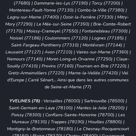
(77680)
|
Dammarie-les-Lys (77190)
|
Torcy (77200)
|
Montereau-Fault-Yonne (77130)
|
Combs-la-Ville (77380)
|
Lagny-sur-Marne (77400)
|
Ozoir-la-Ferrière (77330)
|
Mitry-
Mory (77290)
|
Le Mée-sur-Seine (77350)
|
Brie-Comte-Robert
(77170)
|
Moissy-Crameyel (77550)
|
Fontainebleau (77300)
|
Noisiel (77186)
|
Coulommiers (77120)
|
Lognes (77185)
|
Saint-Fargeau-Ponthierry (77310)
|
Montévrain (77144)
|
Lieusaint (77127)
|
Avon (77210)
|
Vaires-sur-Marne (77360)
|
Nemours (77140)
|
Moret-Loing-et-Orvanne (77250)
|
Claye-
Souilly (77410)
|
Provins (77160)
|
Tournan-en-Brie (77220)
|
Gretz-Armainvilliers (77220)
|
Marne-la-Vallée (77420)
|
Val
d'Europe
|
Carré Sénart
... Ainsi que dans les autres communes
de Seine-et-Marne (77)
YVELINES (78)
:
Versailles (78000)
|
Sartrouville (78500)
|
Saint-Germain-en-Laye (78100)
|
Mantes-la-Jolie (78200)
|
Poissy (78300)
|
Conflans-Sainte-Honorine (78700)
|
Les
Mureaux (78130)
|
Trappes (78190)
|
Houilles (78800)
|
Montigny-le-Bretonneux (78180)
|
Le Chesnay-Rocquencourt
(78150)
|
Plaisir (78370)
|
Chatou (78400)
|
Guyancourt