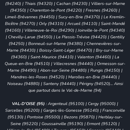
(94240)
|
Thiais (94320)
|
Cachan (94230)
|
Villiers-sur-Marne
(94350)
|
Charenton-le-Pont (94220)
|
Fresnes (94260)
|
Limeil-Brévannes (94450)
|
Sucy-en-Brie (94370)
|
Le Kremlin-
Bicêtre (94270)
|
Orly (94310)
|
Arcueil (94110)
|
Saint-Mandé
(94160)
|
Villeneuve-le-Roi (94290)
|
Joinville-le-Pont (94340)
|
Chevilly-Larue (94550)
|
Le Plessis-Trévise (94420)
|
Gentilly
(94250)
|
Bonneuil-sur-Marne (94380)
|
Chennevières-sur-
Marne (94430)
|
Boissy-Saint-Léger (94470)
|
Bry-sur-Marne
(94360)
|
Saint-Maurice (94410)
|
Valenton (94460)
|
La
Queue-en-Brie (94510)
|
Villecresnes (94440)
|
Ormesson-sur-
Marne (94490)
| Abon-sur-Seine (94480) |
Rungis (94150)
|
Mandres-les-Roses (94520) | Marolles-en-Brie (94440) |
Noiseau (94880) | Santeny (94440) | Périgny (94520)... Ainsi
que partout dans le Val-de-Marne (94)
VAL-D'OISE (95)
:
Argenteuil (95100)
|
Cergy (95000)
|
Sarcelles (95200)
|
Garges-lès-Gonesse (95140)
|
Franconville
(95130)
|
Pontoise (95500)
|
Bezons (95870)
|
Herblay-sur-
Seine (95220)
|
Goussainville (95190)
|
Ermont (95120)
|