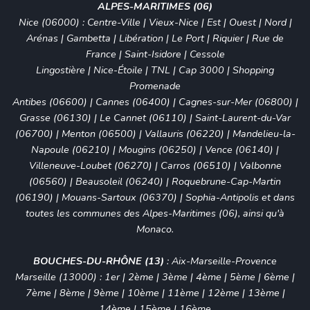
ALPES-MARITIMES (06)
Nice (06000)
:
Centre-Ville
|
Vieux-Nice
| Est | Ouest | Nord |
Arénas
|
Gambetta
| Libération | Le Port | Riquier | Rue de
France | Saint-Isidore | Cessole
Lingostière | Nice-Étoile | TNL | Cap 3000 | Shopping
Promenade
Antibes (06600)
|
Cannes (06400)
|
Cagnes-sur-Mer (06800)
|
Grasse (06130)
|
Le Cannet (06110)
|
Saint-Laurent-du-Var
(06700)
|
Menton (06500)
|
Vallauris (06220)
|
Mandelieu-la-
Napoule (06210)
|
Mougins (06250)
|
Vence (06140)
|
Villeneuve-Loubet (06270)
|
Carros (06510)
|
Valbonne
(06560)
|
Beausoleil (06240)
|
Roquebrune-Cap-Martin
(06190)
|
Mouans-Sartoux (06370)
|
Sophia-Antipolis
et dans
toutes les communes des Alpes-Maritimes (06), ainsi qu'à
Monaco
.
BOUCHES-DU-RHÔNE (13)
:
Aix-Marseille-Provence
Marseille (13000)
:
1er
|
2ème
|
3ème
|
4ème
|
5ème
|
6ème
|
7ème
|
8ème
|
9ème
|
10ème
|
11ème
|
12ème
|
13ème
|
14ème
|
15ème
|
16ème