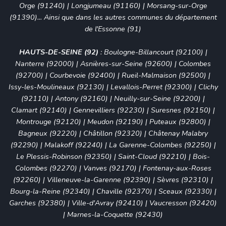
Orge (91240) | Longjumeau (91160) | Morsang-sur-Orge
(91390)... Ainsi que dans les autres communes du département
de l'Essonne (91)
HAUTS-DE-SEINE (92)
:
Boulogne-Billancourt (92100)
|
Nanterre (92000)
|
Asnières-sur-Seine (92600)
|
Colombes
(92700)
|
Courbevoie (92400)
|
Rueil-Malmaison (92500)
|
Issy-les-Moulineaux (92130)
|
Levallois-Perret (92300)
|
Clichy
(92110)
|
Antony (92160)
|
Neuilly-sur-Seine (92200)
|
Clamart (92140)
|
Gennevilliers (92230)
|
Suresnes (92150)
|
Montrouge (92120)
|
Meudon (92190)
|
Puteaux (92800)
|
Bagneux (92220)
|
Châtillon (92320)
|
Châtenay Malabry
(92290)
|
Malakoff (92240)
|
La Garenne-Colombes (92250)
|
Le Plessis-Robinson (92350)
|
Saint-Cloud (92210)
|
Bois-
Colombes (92270)
|
Vanves (92170)
|
Fontenay-aux-Roses
(92260)
|
Villeneuve-la-Garenne (92390)
|
Sèvres (92310)
|
Bourg-la-Reine (92340)
|
Chaville (92370)
|
Sceaux (92330)
|
Garches (92380)
|
Ville-d'Avray (92410)
|
Vaucresson (92420)
|
Marnes-la-Coquette (92430)