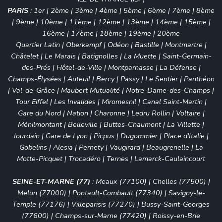
PARIS
:
1er
|
2ème
|
3ème
|
4ème
|
5ème
|
6ème
|
7ème
|
8ème
|
9ème
|
10ème
|
11ème
|
12ème
|
13ème
|
14ème
|
15ème
|
16ème
|
17ème
|
18ème
|
19ème
|
20ème
Quartier Latin
|
Oberkampf
|
Odéon
|
Bastille
|
Montmartre
|
Châtelet
|
Le Marais
|
Batignolles
|
La Muette
|
Saint-Germain-
des-Prés
|
Hôtel-de-Ville
|
Montparnasse
|
La Défense
|
Champs-Élysées
|
Auteuil
|
Bercy
|
Passy
|
Le Sentier
|
Panthéon
|
Val-de-Grâce
|
Maubert Mutualité
|
Notre-Dame-des-Champs
|
Tour Eiffel
|
Les Invalides
|
Miromesnil
|
Canal Saint-Martin
|
Gare du Nord
|
Nation
|
Charonne
|
Ledru Rollin
|
Voltaire
|
Ménilmontant
|
Belleville
|
Buttes-Chaumont
|
La Villette
|
Jourdain
|
Gare de Lyon
|
Picpus
|
Dugommier
|
Place d'Italie
|
Gobelins
|
Alesia
|
Pernety
|
Vaugirard
|
Beaugrenelle
|
La
Motte-Picquet
|
Trocadéro
|
Ternes
|
Lamarck-Caulaincourt
SEINE-ET-MARNE (77)
:
Meaux (77100)
|
Chelles (77500)
|
Melun (77000)
|
Pontault-Combault (77340)
|
Savigny-le-
Temple (77176)
|
Villeparisis (77270)
|
Bussy-Saint-Georges
(77600)
|
Champs-sur-Marne (77420)
|
Roissy-en-Brie