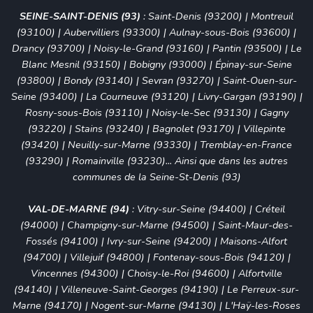
SEINE-SAINT-DENIS (93)
:
Saint-Denis (93200)
|
Montreuil
(93100)
|
Aubervilliers (93300)
|
Aulnay-sous-Bois (93600)
|
Drancy (93700)
|
Noisy-le-Grand (93160)
|
Pantin (93500)
|
Le
Blanc Mesnil (93150)
|
Bobigny (93000)
|
Épinay-sur-Seine
(93800)
|
Bondy (93140)
|
Sevran (93270)
|
Saint-Ouen-sur-
Seine (93400)
|
La Courneuve (93120)
|
Livry-Gargan (93190)
|
Rosny-sous-Bois (93110)
|
Noisy-le-Sec (93130)
|
Gagny
(93220)
|
Stains (93240)
|
Bagnolet (93170)
|
Villepinte
(93420)
|
Neuilly-sur-Marne (93330)
|
Tremblay-en-France
(93290)
|
Romainville (93230)
... Ainsi que dans les autres
communes de la Seine-St-Denis (93)
VAL-DE-MARNE (94)
:
Vitry-sur-Seine (94400)
|
Créteil
(94000)
|
Champigny-sur-Marne (94500)
|
Saint-Maur-des-
Fossés (94100)
|
Ivry-sur-Seine (94200)
|
Maisons-Alfort
(94700)
|
Villejuif (94800)
|
Fontenay-sous-Bois (94120)
|
Vincennes (94300)
|
Choisy-le-Roi (94600)
|
Alfortville
(94140)
|
Villeneuve-Saint-Georges (94190)
|
Le Perreux-sur-
Marne (94170)
|
Nogent-sur-Marne (94130)
|
L'Haÿ-les-Roses