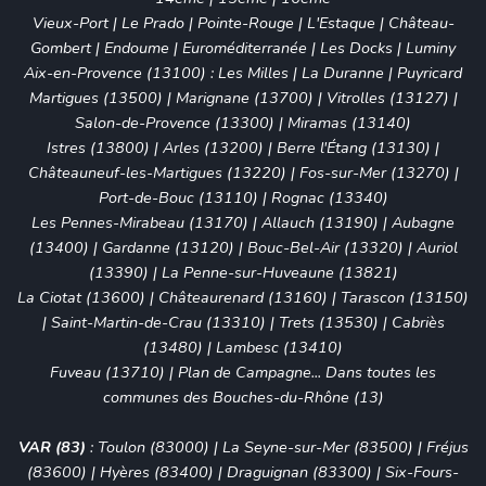
Vieux-Port
|
Le Prado
|
Pointe-Rouge
|
L'Estaque
|
Château-
Gombert
|
Endoume
|
Euroméditerranée
|
Les Docks
|
Luminy
Aix-en-Provence (13100)
:
Les Milles
|
La Duranne
|
Puyricard
Martigues (13500)
|
Marignane (13700)
|
Vitrolles (13127)
|
Salon-de-Provence (13300)
|
Miramas (13140)
Istres (13800)
|
Arles (13200)
|
Berre l'Étang (13130)
|
Châteauneuf-les-Martigues (13220)
|
Fos-sur-Mer (13270)
|
Port-de-Bouc (13110)
|
Rognac (13340)
Les Pennes-Mirabeau (13170)
|
Allauch (13190)
|
Aubagne
(13400)
|
Gardanne (13120)
|
Bouc-Bel-Air (13320)
|
Auriol
(13390)
|
La Penne-sur-Huveaune (13821)
La Ciotat (13600)
|
Châteaurenard (13160)
|
Tarascon (13150)
|
Saint-Martin-de-Crau (13310)
|
Trets (13530)
|
Cabriès
(13480)
|
Lambesc (13410)
Fuveau (13710)
|
Plan de Campagne
... Dans toutes les
communes des Bouches-du-Rhône (13)
VAR (83)
:
Toulon (83000)
|
La Seyne-sur-Mer (83500)
|
Fréjus
(83600)
|
Hyères (83400)
|
Draguignan (83300)
|
Six-Fours-