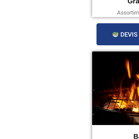
Gra
Assortim
DEVIS
B