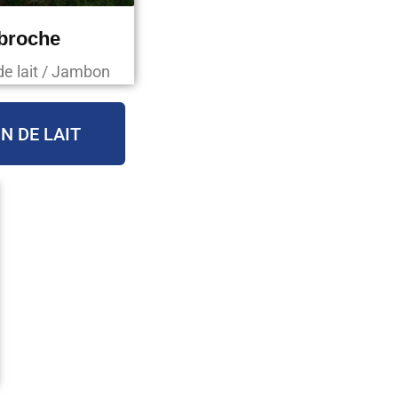
 broche
de lait / Jambon
N DE LAIT