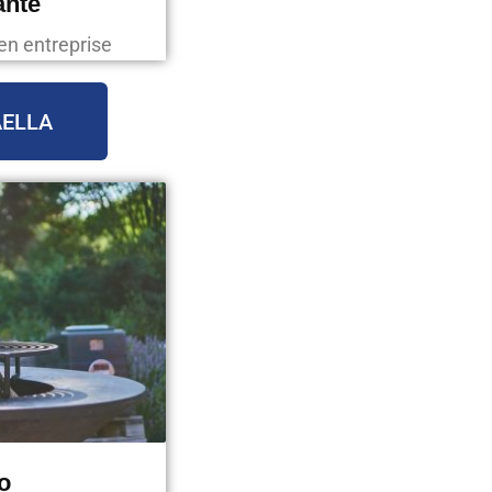
ante
en entreprise
AELLA
o