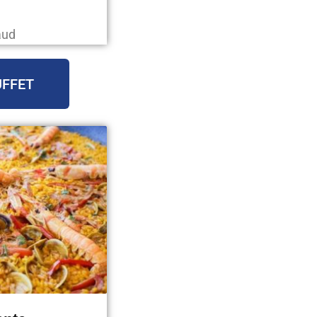
aud
UFFET