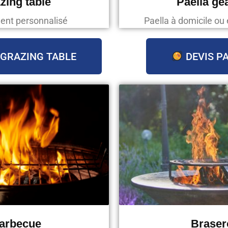
zing table
Paella gé
ent personnalisé
Paella à domicile ou 
 GRAZING TABLE
DEVIS P
arbecue
Braser