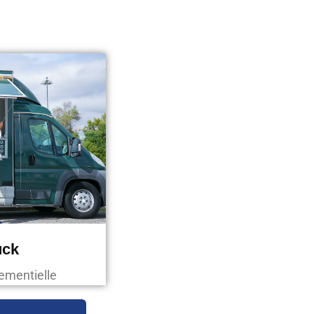
uck
nementielle