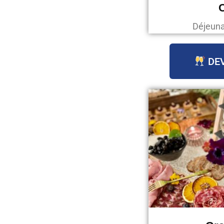
C
Déjeunat
DEV