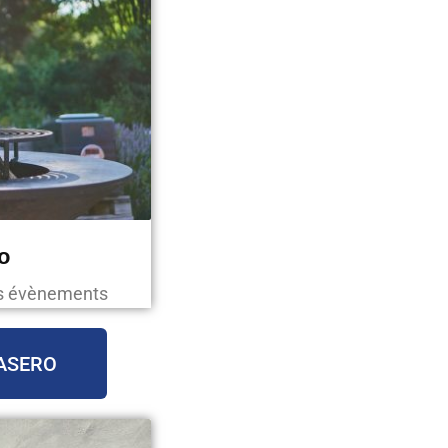
o
os évènements
ASERO