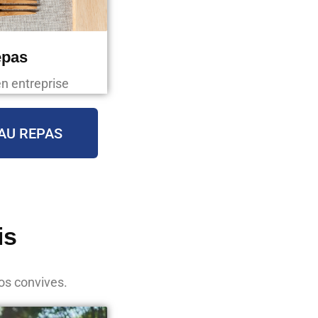
epas
en entreprise
AU REPAS
is
os convives.