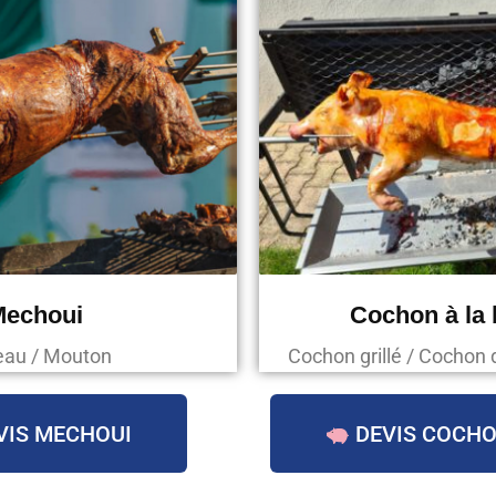
Mechoui
Cochon à la
au / Mouton
Cochon grillé / Cochon 
VIS MECHOUI
DEVIS COCHO