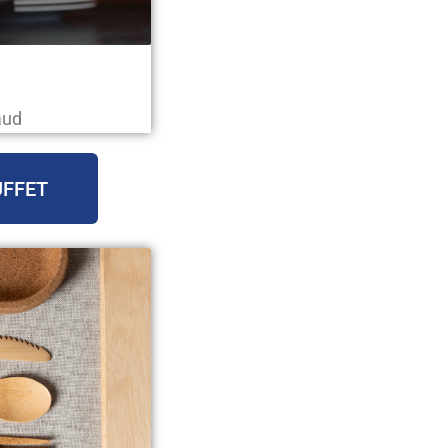
aud
UFFET