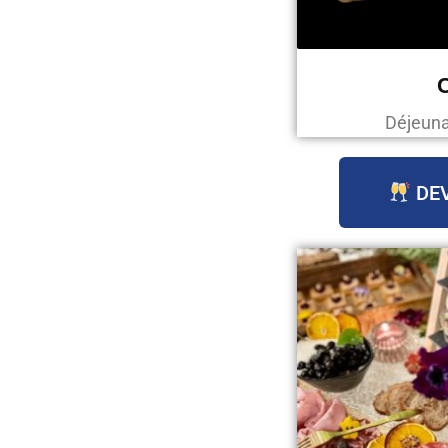
C
Déjeunat
DEV