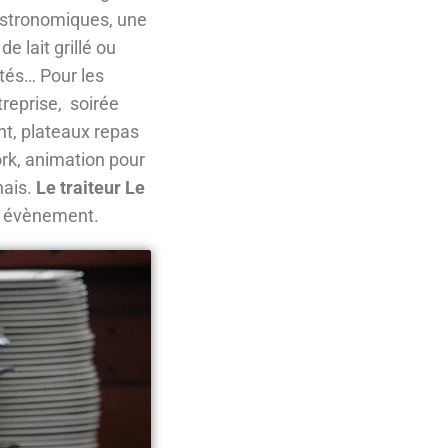
astronomiques, une
 lait grillé ou
ités… Pour les
treprise, soirée
nt, plateaux repas
ork, animation pour
nais.
Le traiteur Le
e évènement.