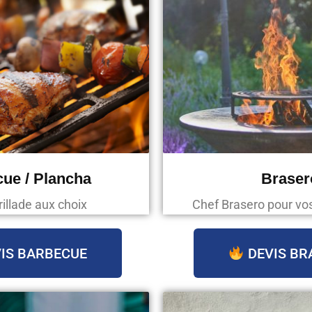
ue / Plancha
Braser
rillade aux choix
Chef Brasero pour v
IS BARBECUE
DEVIS BR