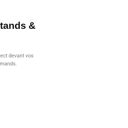
Stands &
rect devant vos
urmands.