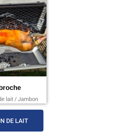
 broche
de lait / Jambon
N DE LAIT