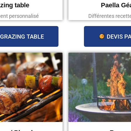
zing table
Paella Gé
ent personnalisé
Différentes recett
 GRAZING TABLE
DEVIS P