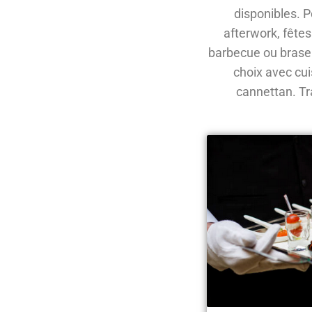
disponibles. P
afterwork, fête
barbecue ou braser
choix avec cui
cannettan. Tra