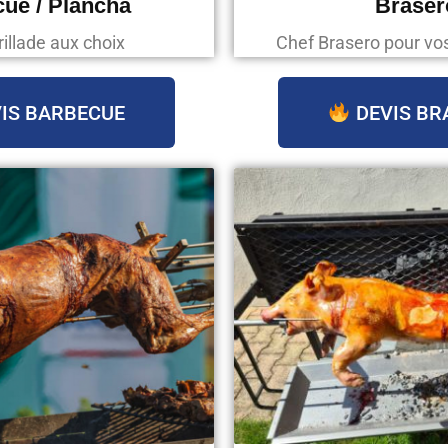
ue / Plancha
Braser
rillade aux choix
Chef Brasero pour v
IS BARBECUE
DEVIS BR