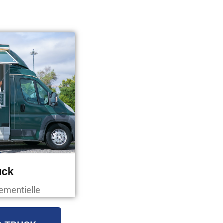
uck
nementielle