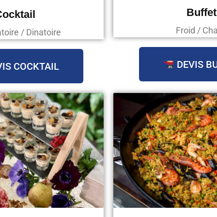
Buffet
ocktail
Froid / Ch
oire / Dinatoire
DEVIS B
IS COCKTAIL