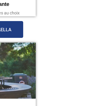
ante
es au choix
AELLA