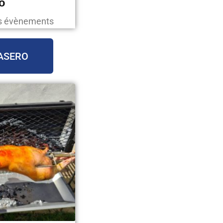
o
os évènements
ASERO