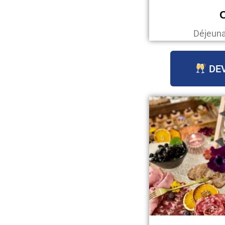
C
Déjeunat
DEV