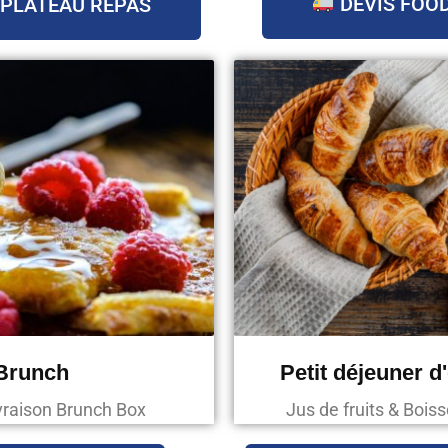
DEVIS FOO
 PLATEAU REPAS
Brunch
Petit déjeuner d
ivraison Brunch Box
Jus de fruits & Boi