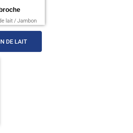
 broche
de lait / Jambon
N DE LAIT