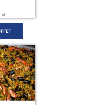
aud
UFFET