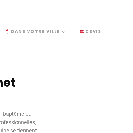
DANS VOTRE VILLE
DEVIS
net
re, baptême ou
rofessionnelles,
quipe se tiennent