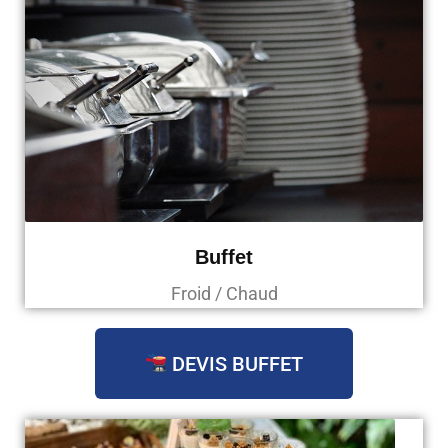
Buffet
Froid / Chaud
DEVIS BUFFET