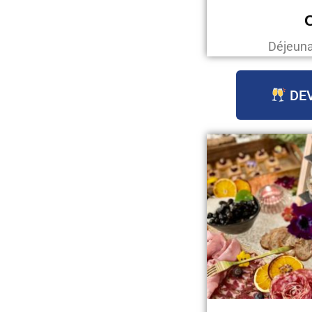
C
Déjeunat
DEV