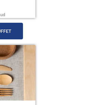
aud
UFFET