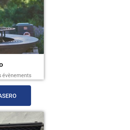
o
os évènements
ASERO