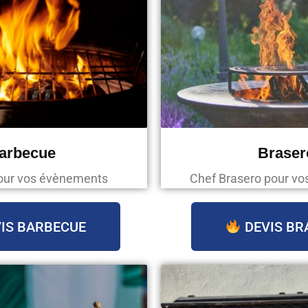
arbecue
Braser
our vos évènements
Chef Brasero pour v
IS BARBECUE
DEVIS BR