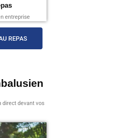
epas
en entreprise
AU REPAS
mbalusien
n direct devant vos