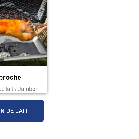
 broche
de lait / Jambon
N DE LAIT