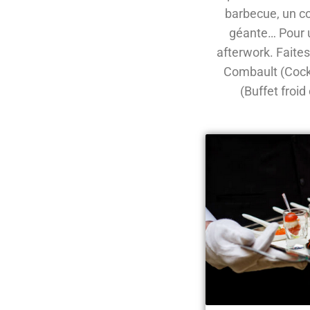
barbecue, un co
géante… Pour u
afterwork. Faites
Combault (Cockt
(Buffet froi