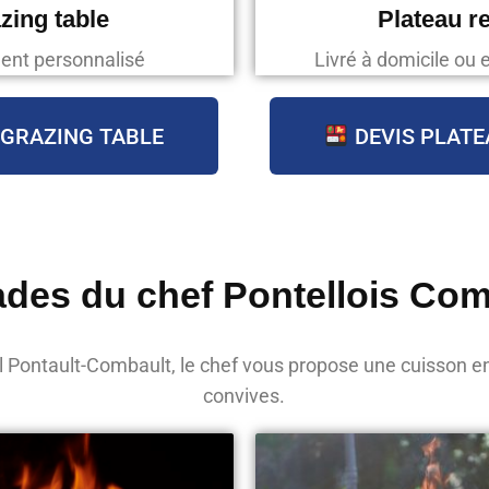
zing table
Plateau r
ent personnalisé
Livré à domicile ou 
 GRAZING TABLE
DEVIS PLATE
lades du chef Pontellois Co
l Pontault-Combault, le chef vous propose une cuisson e
convives.