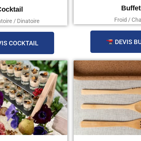
Buffet
ocktail
Froid / Ch
oire / Dinatoire
DEVIS B
IS COCKTAIL