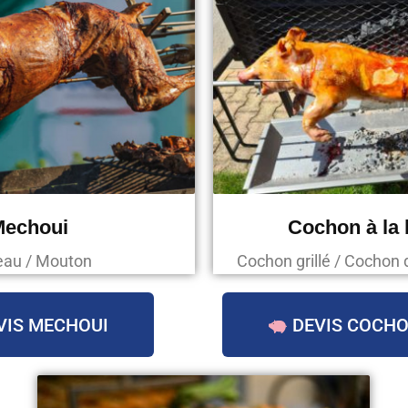
Mechoui
Cochon à la
au / Mouton
Cochon grillé / Cochon 
VIS MECHOUI
DEVIS COCHO