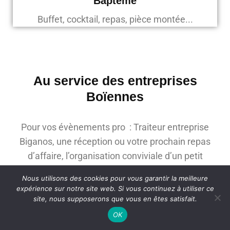
Baptême
Buffet, cocktail, repas, pièce montée...
Au service des entreprises
Boïennes
Pour vos évènements pro : Traiteur entreprise
Biganos, une réception ou votre prochain repas
d’affaire, l’organisation conviviale d’un petit
déjeuner d’entreprise ou d’une pause déjeuner
Nous utilisons des cookies pour vous garantir la meilleure
avec la livraison ponctuelle de plateaux-repas ou
expérience sur notre site web. Si vous continuez à utiliser ce
box lunch box. Service de brunch entreprise avec
site, nous supposerons que vous en êtes satisfait.
mets sucrés et salés. Pour vos évènements
OK
d’ampleur nous proposons également la