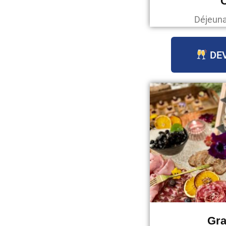
C
Déjeunat
DEV
Gra