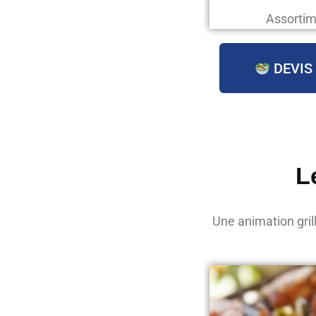
Assortim
DEVIS
L
Une animation gril