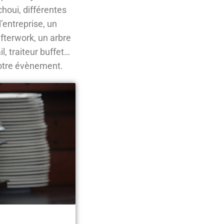
choui, différentes
’entreprise, un
afterwork, un arbre
l, traiteur buffet…
otre évènement.