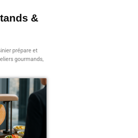
Stands &
inier prépare et
ateliers gourmands,