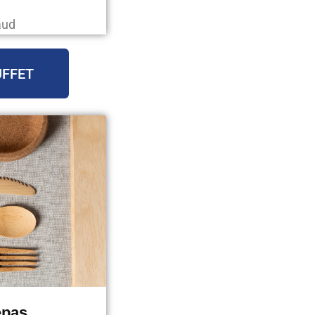
aud
UFFET
epas