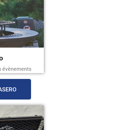
o
os évènements
ASERO