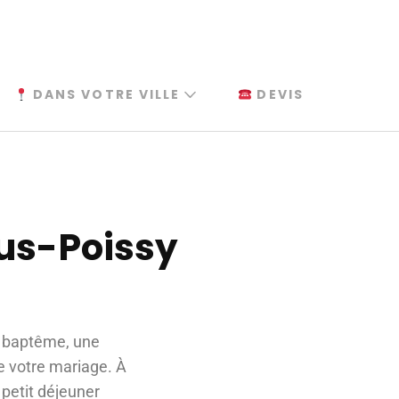
DANS VOTRE VILLE
DEVIS
ous-Poissy
n baptême, une
de votre mariage. À
 petit déjeuner