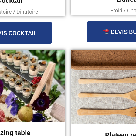
ocktail
Froid / Ch
oire / Dinatoire
DEVIS B
IS COCKTAIL
zing table
Plateau r