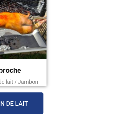
 broche
de lait / Jambon
N DE LAIT