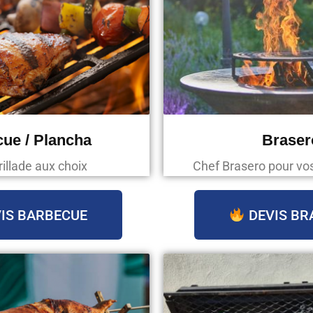
ue / Plancha
Braser
rillade aux choix
Chef Brasero pour v
IS BARBECUE
DEVIS BR