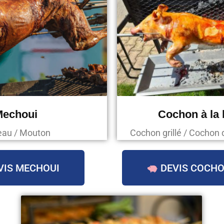
Mechoui
Cochon à la
au / Mouton
Cochon grillé / Cochon 
VIS MECHOUI
DEVIS COCHO