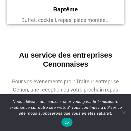
Baptême
Buffet, cocktail, repas, pièce montée...
Au service des entreprises
Cenonnaises
Pour vos évènements pro : Traiteur entreprise
Cenon, une réception ou votre prochain repas
d’affaire, l’organisation conviviale d’un petit
Nous utilisons des cookies pour vous garantir la meilleure
déjeuner d’entreprise ou d’une pause déjeuner
expérience sur notre site web. Si vous continuez à utiliser ce
site, nous supposerons que vous en êtes satisfait.
avec la livraison ponctuelle de plateaux-repas ou
box lunch box. Service de brunch entreprise avec
OK
mets sucrés et salés. Pour vos évènements