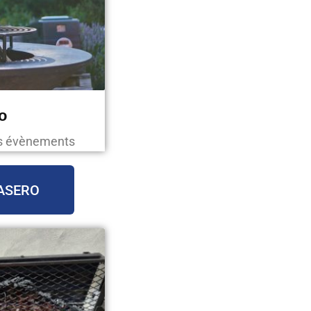
o
os évènements
ASERO