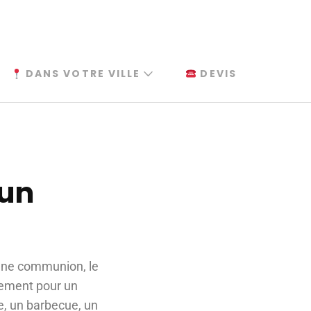
DANS VOTRE VILLE
DEVIS
lun
 une communion, le
alement pour un
se, un barbecue, un