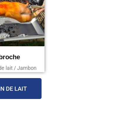
 broche
de lait / Jambon
N DE LAIT