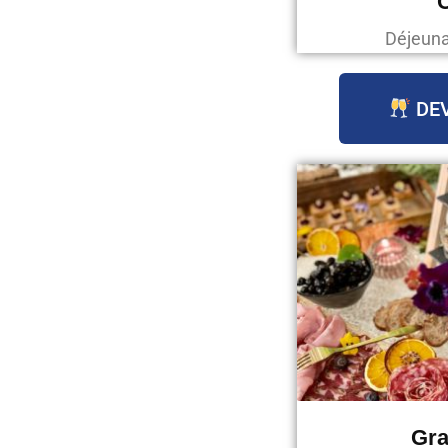
C
Déjeunat
DEV
Gra