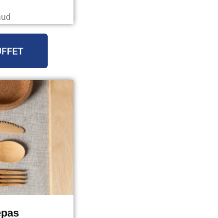
aud
UFFET
epas