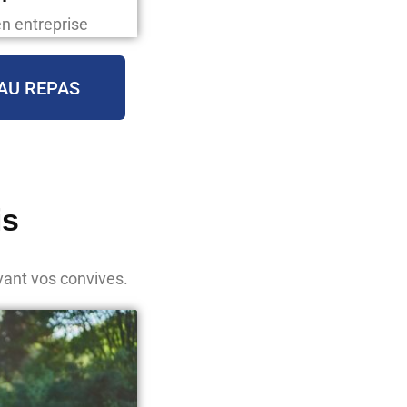
en entreprise
AU REPAS
is
vant vos convives.