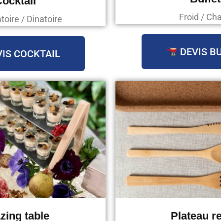
ocktail
Froid / Ch
oire / Dinatoire
DEVIS B
IS COCKTAIL
zing table
Plateau r