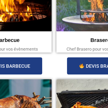
arbecue
Braser
our vos évènements
Chef Brasero pour v
IS BARBECUE
DEVIS BR