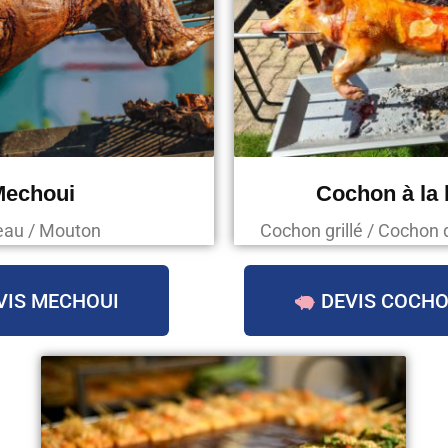
Mechoui
Cochon à la
au / Mouton
Cochon grillé / Cochon 
VIS MECHOUI
DEVIS COCHO