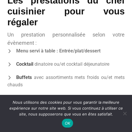
Les prestations du chef
cuisinier pour vous
régaler
Un prestation personnalisée selon votre
évènement :
Menu servi à table : Entrée/plat/dessert
Cocktail
dinatoire ou/et cocktail déjeunatoire
Buffets
avec assortiments mets froids ou/et mets
chauds
Grazing table
: Assortiment de mets délicieux
Nous utilisons des cookies pour vous garantir la meilleure
expérience sur notre site web. Si vous continuez à utiliser ce
Paella géante
: Différentes recettes au choix
site, nous supposerons que vous en êtes satisfait.
OK
Barbecue géant
: BBQ évènementiel