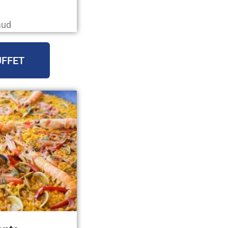
aud
UFFET