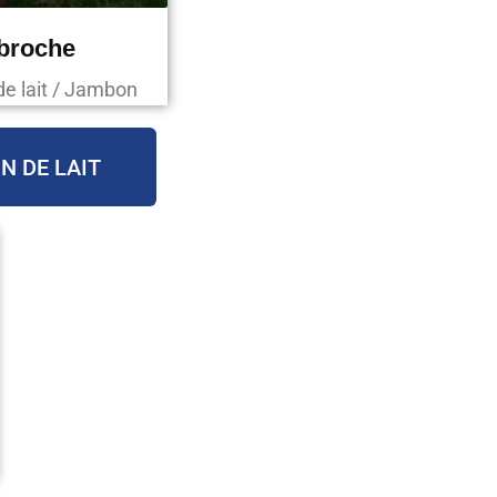
 broche
de lait / Jambon
N DE LAIT