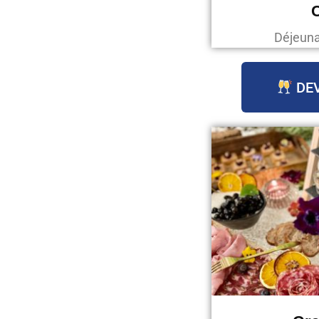
C
Déjeunat
DEV