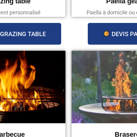
zing table
Paella gé
ent personnalisé
Paella à domicile ou 
 GRAZING TABLE
DEVIS P
arbecue
Braser