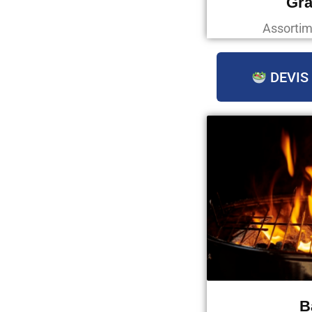
Gra
Assortim
DEVIS
B