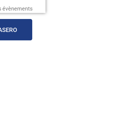
os évènements
ASERO