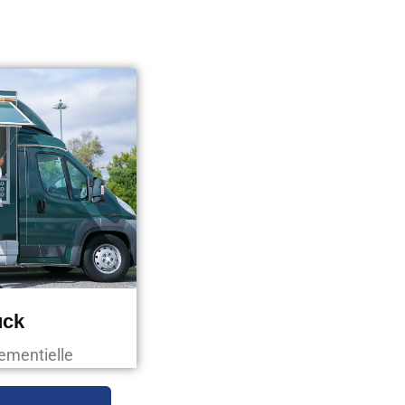
uck
nementielle