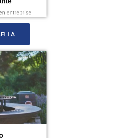
ante
en entreprise
AELLA
o