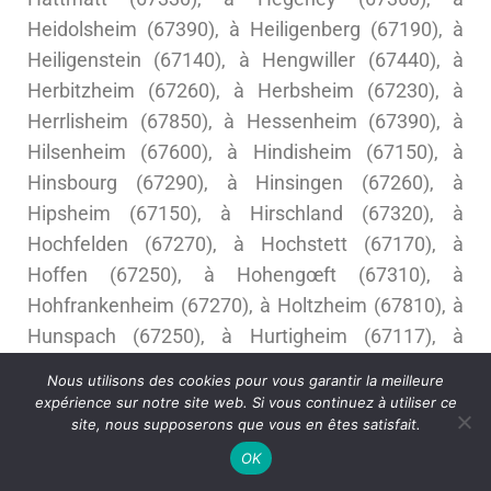
Heidolsheim (67390), à Heiligenberg (67190), à
Heiligenstein (67140), à Hengwiller (67440), à
Herbitzheim (67260), à Herbsheim (67230), à
Herrlisheim (67850), à Hessenheim (67390), à
Hilsenheim (67600), à Hindisheim (67150), à
Hinsbourg (67290), à Hinsingen (67260), à
Hipsheim (67150), à Hirschland (67320), à
Hochfelden (67270), à Hochstett (67170), à
Hoffen (67250), à Hohengœft (67310), à
Hohfrankenheim (67270), à Holtzheim (67810), à
Hunspach (67250), à Hurtigheim (67117), à
Huttendorf (67270), à Huttenheim (67230), à
Nous utilisons des cookies pour vous garantir la meilleure
Hœnheim (67800), à Hœrdt (67720), à
expérience sur notre site web. Si vous continuez à utiliser ce
site, nous supposerons que vous en êtes satisfait.
Ichtratzheim (67640), à
Illkirch-Graffenstaden
(67400)
, à Ingenheim (67270), à Ingolsheim
OK
(67250), à Ingwiller (67340), à Innenheim (67880),