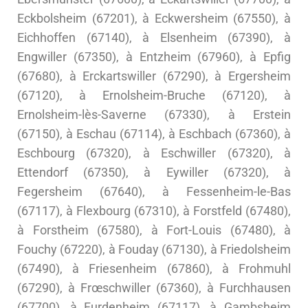
Eckbolsheim (67201), à Eckwersheim (67550), à
Eichhoffen (67140), à Elsenheim (67390), à
Engwiller (67350), à Entzheim (67960), à Epfig
(67680), à Erckartswiller (67290), à Ergersheim
(67120), à Ernolsheim-Bruche (67120), à
Ernolsheim-lès-Saverne (67330), à Erstein
(67150), à Eschau (67114), à Eschbach (67360), à
Eschbourg (67320), à Eschwiller (67320), à
Ettendorf (67350), à Eywiller (67320), à
Fegersheim (67640), à Fessenheim-le-Bas
(67117), à Flexbourg (67310), à Forstfeld (67480),
à Forstheim (67580), à Fort-Louis (67480), à
Fouchy (67220), à Fouday (67130), à Friedolsheim
(67490), à Friesenheim (67860), à Frohmuhl
(67290), à Frœschwiller (67360), à Furchhausen
(67700), à Furdenheim (67117), à Gambsheim