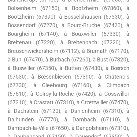
Bolsenheim (67150), à Boofzheim (67860), à
Bootzheim (67390), à Bosselshausen (67330), à
Bossendorf (67270), à Bourg-Bruche (67420), à
Bourgheim (67140), à Bouxwiller (67330), à
Breitenau (67220), à Breitenbach (67220), à
Breuschwickersheim (67112), à Brumath (67170),
à Buhl (67470), à Burbach (67260), à Bust (67320),
à Buswiller (67350), à Butten (67430), à Bœrsch
(67530), à Bœsenbiesen (67390), à Châtenois
(67730), à Cleebourg (67160), à Climbach
(67510), à Colroy-la-Roche (67420), à Cosswiller
(67310), à Crastatt (67310), à Crœttwiller (67470),
à Dachstein (67120), à Dahlenheim (67310), à
Dalhunden (67770), à Dambach (67110), à
Dambach-la-Ville (67650), à Dangolsheim (67310),
à Daubensand (67150), à Dauendorf (67350), à