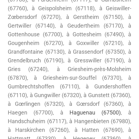
(67760), à Geispolsheim (67118), à Geiswiller-
Zœbersdorf (67270), à Gerstheim (67150), à
Gertwiller (67140), à Geudertheim (67170), à
Gottenhouse (67700), à Gottesheim (67490), à
Gougenheim (67270), à Goxwiller (67210), à
Grandfontaine (67130), à Grassendorf (67350), à
Grendelbruch (67190), à Gresswiller (67190), à
Gries (67240), à Griesheim-près-Molsheim
(67870), à Griesheim-sur-Souffel (67370), à
Gumbrechtshoffen (67110), à Gundershoffen
(67110), à Gungwiller (67320), à Gunstett (67360),
à Gœrlingen (67320), à Gœrsdorf (67360), à
Haegen (67700), à
Haguenau (67500)
, à
Handschuheim (67117), à Hangenbieten (67980),
à Harskirchen (67260), à Hatten (67690), à
Hattmatt (67330), à Hegeney (67360), à