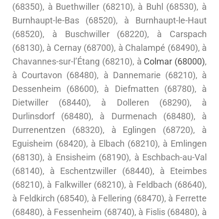
(68350), à Buethwiller (68210), à Buhl (68530), à
Burnhaupt-le-Bas (68520), à Burnhaupt-le-Haut
(68520), à Buschwiller (68220), à Carspach
(68130), à Cernay (68700), à Chalampé (68490), à
Chavannes-sur-l’Étang (68210), à
Colmar (68000)
,
à Courtavon (68480), à Dannemarie (68210), à
Dessenheim (68600), à Diefmatten (68780), à
Dietwiller (68440), à Dolleren (68290), à
Durlinsdorf (68480), à Durmenach (68480), à
Durrenentzen (68320), à Eglingen (68720), à
Eguisheim (68420), à Elbach (68210), à Emlingen
(68130), à Ensisheim (68190), à Eschbach-au-Val
(68140), à Eschentzwiller (68440), à Eteimbes
(68210), à Falkwiller (68210), à Feldbach (68640),
à Feldkirch (68540), à Fellering (68470), à Ferrette
(68480), à Fessenheim (68740), à Fislis (68480), à