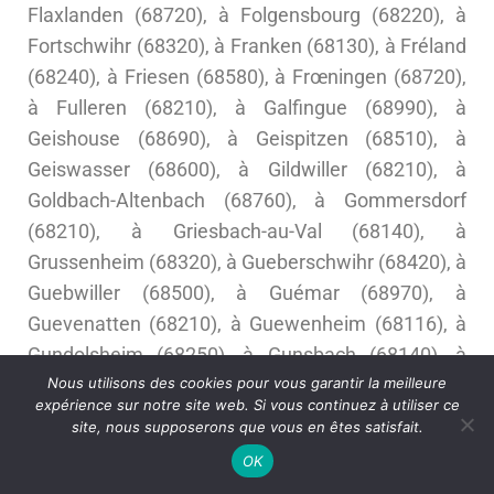
Flaxlanden (68720), à Folgensbourg (68220), à
Fortschwihr (68320), à Franken (68130), à Fréland
(68240), à Friesen (68580), à Frœningen (68720),
à Fulleren (68210), à Galfingue (68990), à
Geishouse (68690), à Geispitzen (68510), à
Geiswasser (68600), à Gildwiller (68210), à
Goldbach-Altenbach (68760), à Gommersdorf
(68210), à Griesbach-au-Val (68140), à
Grussenheim (68320), à Gueberschwihr (68420), à
Guebwiller (68500), à Guémar (68970), à
Guevenatten (68210), à Guewenheim (68116), à
Gundolsheim (68250), à Gunsbach (68140), à
Habsheim (68440), à Hagenbach (68210), à
Nous utilisons des cookies pour vous garantir la meilleure
expérience sur notre site web. Si vous continuez à utiliser ce
Hagenthal-le-Bas (68220), à Hagenthal-le-Haut
site, nous supposerons que vous en êtes satisfait.
(68220), à Hartmannswiller (68500), à Hattstatt
OK
(68420), à Hausgauen (68130), à Hecken (68210),