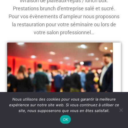
livraison de plateaux-repas / lunch box.
Prestations brunch d’entreprise salé et sucré.
Pour vos évènements d’ampleur nous proposons
la restauration pour votre séminaire ou lors de
votre salon professionnel…
Nous utilisons des cookies pour vous garantir la meilleure
expérience sur notre site web. Si vous continuez à utiliser ce
site, nous supposerons que vous en êtes satisfait.
OK
Entreprise