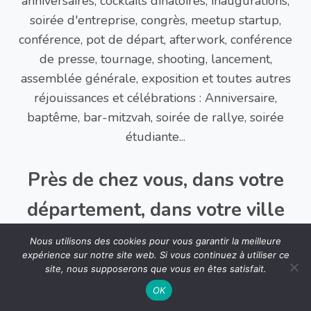
anniversaires, cocktails dinatoires, inaugurations,
soirée d'entreprise, congrès, meetup startup,
conférence, pot de départ, afterwork, conférence
de presse, tournage, shooting, lancement,
assemblée générale, exposition et toutes autres
réjouissances et célébrations : Anniversaire,
baptême, bar-mitzvah, soirée de rallye, soirée
étudiante...
Près de chez vous, dans votre
département, dans votre ville
Nous utilisons des cookies pour vous garantir la meilleure
Une sélection de professionnels de la gastronomie
expérience sur notre site web. Si vous continuez à utiliser ce
à proximité de votre lieu de réception :
Paris
,
Lyon
,
site, nous supposerons que vous en êtes satisfait.
Marseille
, Toulouse, Lille, Strasbourg, Nice,
OK
Bordeaux,
Clermont-Ferrand
, Dijon, Auxerre,