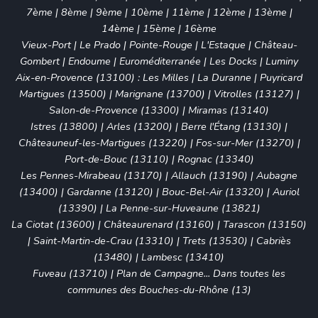
7ème
|
8ème
|
9ème
|
10ème
|
11ème
|
12ème
|
13ème
|
14ème
|
15ème
|
16ème
Vieux-Port
|
Le Prado
|
Pointe-Rouge
|
L'Estaque
|
Château-
Gombert
|
Endoume
|
Euroméditerranée
|
Les Docks
|
Luminy
Aix-en-Provence (13100)
:
Les Milles
|
La Duranne
|
Puyricard
Martigues (13500)
|
Marignane (13700)
|
Vitrolles (13127)
|
Salon-de-Provence (13300)
|
Miramas (13140)
Istres (13800)
|
Arles (13200)
|
Berre l'Étang (13130)
|
Châteauneuf-les-Martigues (13220)
|
Fos-sur-Mer (13270)
|
Port-de-Bouc (13110)
|
Rognac (13340)
Les Pennes-Mirabeau (13170)
|
Allauch (13190)
|
Aubagne
(13400)
|
Gardanne (13120)
|
Bouc-Bel-Air (13320)
|
Auriol
(13390)
|
La Penne-sur-Huveaune (13821)
La Ciotat (13600)
|
Châteaurenard (13160)
|
Tarascon (13150)
|
Saint-Martin-de-Crau (13310)
|
Trets (13530)
|
Cabriès
(13480)
|
Lambesc (13410)
Fuveau (13710)
|
Plan de Campagne
... Dans toutes les
communes des Bouches-du-Rhône (13)