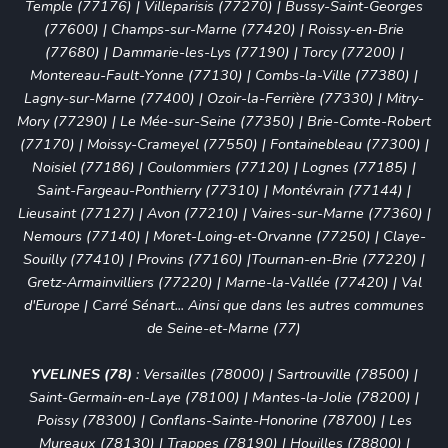
Temple (77176)
|
Villeparisis (77270)
|
Bussy-Saint-Georges
(77600)
|
Champs-sur-Marne (77420)
|
Roissy-en-Brie
(77680)
|
Dammarie-les-Lys (77190)
|
Torcy (77200)
|
Montereau-Fault-Yonne (77130)
|
Combs-la-Ville (77380)
|
Lagny-sur-Marne (77400)
|
Ozoir-la-Ferrière (77330)
|
Mitry-
Mory (77290)
|
Le Mée-sur-Seine (77350)
|
Brie-Comte-Robert
(77170)
|
Moissy-Crameyel (77550)
|
Fontainebleau (77300)
|
Noisiel (77186)
|
Coulommiers (77120)
|
Lognes (77185)
|
Saint-Fargeau-Ponthierry (77310)
|
Montévrain (77144)
|
Lieusaint (77127)
|
Avon (77210)
|
Vaires-sur-Marne (77360)
|
Nemours (77140)
|
Moret-Loing-et-Orvanne (77250)
|
Claye-
Souilly (77410)
|
Provins (77160)
|
Tournan-en-Brie (77220)
|
Gretz-Armainvilliers (77220)
|
Marne-la-Vallée (77420)
|
Val
d'Europe
|
Carré Sénart
... Ainsi que dans les autres communes
de Seine-et-Marne (77)
YVELINES (78)
:
Versailles (78000)
|
Sartrouville (78500)
|
Saint-Germain-en-Laye (78100)
|
Mantes-la-Jolie (78200)
|
Poissy (78300)
|
Conflans-Sainte-Honorine (78700)
|
Les
Mureaux (78130)
|
Trappes (78190)
|
Houilles (78800)
|