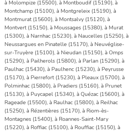
à Molompize (15500), à Montboudif (15190), à
Montchamp (15100), à Montgreleix (15190), à
Montmurat (15600), à Montsalvy (15120), à
Montvert (15150), à Moussages (15380), à Murat
(15300), à Narnhac (15230), à Naucelles (15250), à
Neussargues en Pinatelle (15170), à Neuvéglise-
sur-Truyère (15100), à Nieudan (15150), à Omps
(15290), à Pailherols (15800), à Parlan (15290), à
Paulhac (15430), à Paulhenc (15230), à Peyrusse
(15170), à Pierrefort (15230), à Pleaux (15700), à
Polminhac (15800), à Pradiers (15160), à Prunet
(15130), à Puycapel (15340), à Quézac (15600), à
Rageade (15500), à Raulhac (15800), à Reilhac
(15250), à Rézentières (15170), à Riom-ès-
Montagnes (15400), à Roannes-Saint-Mary
(15220), à Roffiac (15100), à Rouffiac (15150), à