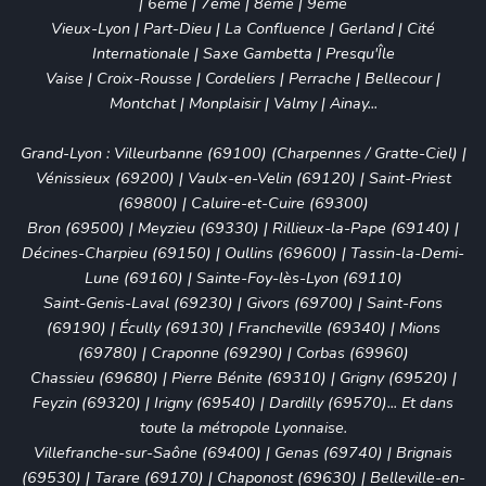
|
6ème
|
7ème
|
8ème
|
9ème
Vieux-Lyon
|
Part-Dieu
|
La Confluence
|
Gerland
|
Cité
Internationale
|
Saxe Gambetta
|
Presqu'Île
Vaise
|
Croix-Rousse
|
Cordeliers
|
Perrache
|
Bellecour
|
Montchat
|
Monplaisir
|
Valmy
|
Ainay
...
Grand-Lyon :
Villeurbanne (69100)
(
Charpennes
/
Gratte-Ciel
) |
Vénissieux (69200)
|
Vaulx-en-Velin (69120)
|
Saint-Priest
(69800)
|
Caluire-et-Cuire (69300)
Bron (69500)
|
Meyzieu (69330)
|
Rillieux-la-Pape (69140)
|
Décines-Charpieu (69150)
|
Oullins (69600)
|
Tassin-la-Demi-
Lune (69160)
|
Sainte-Foy-lès-Lyon (69110)
Saint-Genis-Laval (69230)
|
Givors (69700)
|
Saint-Fons
(69190)
|
Écully (69130)
|
Francheville (69340)
|
Mions
(69780)
|
Craponne (69290)
|
Corbas (69960)
Chassieu (69680)
|
Pierre Bénite (69310)
|
Grigny (69520)
|
Feyzin (69320)
|
Irigny (69540)
|
Dardilly (69570)
... Et dans
toute la métropole Lyonnaise.
Villefranche-sur-Saône (69400)
|
Genas (69740)
|
Brignais
(69530)
|
Tarare (69170)
|
Chaponost (69630)
|
Belleville-en-