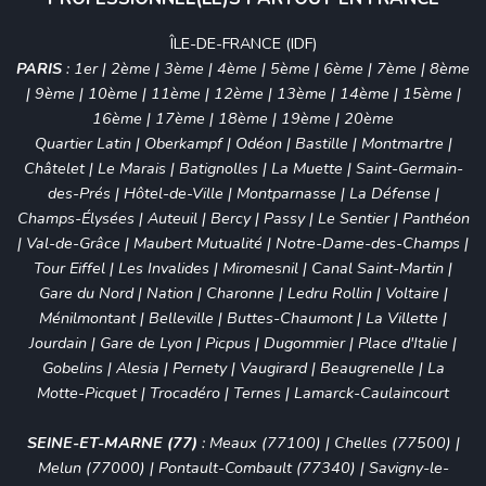
ÎLE-DE-FRANCE (IDF)
PARIS
:
1er
|
2ème
|
3ème
|
4ème
|
5ème
|
6ème
|
7ème
|
8ème
|
9ème
|
10ème
|
11ème
|
12ème
|
13ème
|
14ème
|
15ème
|
16ème
|
17ème
|
18ème
|
19ème
|
20ème
Quartier Latin
|
Oberkampf
|
Odéon
|
Bastille
|
Montmartre
|
Châtelet
|
Le Marais
|
Batignolles
|
La Muette
|
Saint-Germain-
des-Prés
|
Hôtel-de-Ville
|
Montparnasse
|
La Défense
|
Champs-Élysées
|
Auteuil
|
Bercy
|
Passy
|
Le Sentier
|
Panthéon
|
Val-de-Grâce
|
Maubert Mutualité
|
Notre-Dame-des-Champs
|
Tour Eiffel
|
Les Invalides
|
Miromesnil
|
Canal Saint-Martin
|
Gare du Nord
|
Nation
|
Charonne
|
Ledru Rollin
|
Voltaire
|
Ménilmontant
|
Belleville
|
Buttes-Chaumont
|
La Villette
|
Jourdain
|
Gare de Lyon
|
Picpus
|
Dugommier
|
Place d'Italie
|
Gobelins
|
Alesia
|
Pernety
|
Vaugirard
|
Beaugrenelle
|
La
Motte-Picquet
|
Trocadéro
|
Ternes
|
Lamarck-Caulaincourt
SEINE-ET-MARNE (77)
:
Meaux (77100)
|
Chelles (77500)
|
Melun (77000)
|
Pontault-Combault (77340)
|
Savigny-le-