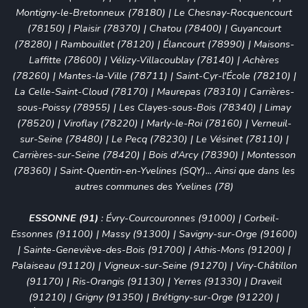
Montigny-le-Bretonneux (78180)
|
Le Chesnay-Rocquencourt
(78150)
|
Plaisir (78370)
|
Chatou (78400)
|
Guyancourt
(78280)
|
Rambouillet (78120)
|
Élancourt (78990)
|
Maisons-
Laffitte (78600)
|
Vélizy-Villacoublay (78140)
|
Achères
(78260)
|
Mantes-la-Ville (78711)
|
Saint-Cyr-l'École (78210)
|
La Celle-Saint-Cloud (78170)
|
Maurepas (78310)
|
Carrières-
sous-Poissy (78955)
|
Les Clayes-sous-Bois (78340)
|
Limay
(78520)
|
Viroflay (78220)
|
Marly-le-Roi (78160)
|
Verneuil-
sur-Seine (78480)
|
Le Pecq (78230)
|
Le Vésinet (78110)
|
Carrières-sur-Seine (78420)
|
Bois d'Arcy (78390)
|
Montesson
(78360)
|
Saint-Quentin-en-Yvelines (SQY)
... Ainsi que dans les
autres communes des Yvelines (78)
ESSONNE (91)
:
Évry-Courcouronnes (91000)
|
Corbeil-
Essonnes (91100)
|
Massy (91300)
|
Savigny-sur-Orge (91600)
|
Sainte-Geneviève-des-Bois (91700)
|
Athis-Mons (91200)
|
Palaiseau (91120)
|
Vigneux-sur-Seine (91270)
| Viry-Châtillon
(91170) | Ris-Orangis (91130) | Yerres (91330) | Draveil
(91210) | Grigny (91350) | Brétigny-sur-Orge (91220) |