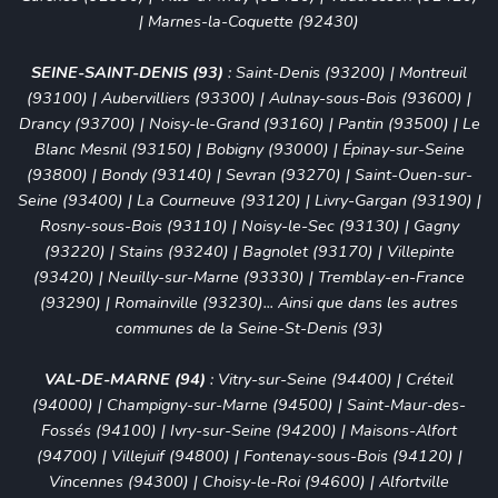
|
Marnes-la-Coquette (92430)
SEINE-SAINT-DENIS (93)
:
Saint-Denis (93200)
|
Montreuil
(93100)
|
Aubervilliers (93300)
|
Aulnay-sous-Bois (93600)
|
Drancy (93700)
|
Noisy-le-Grand (93160)
|
Pantin (93500)
|
Le
Blanc Mesnil (93150)
|
Bobigny (93000)
|
Épinay-sur-Seine
(93800)
|
Bondy (93140)
|
Sevran (93270)
|
Saint-Ouen-sur-
Seine (93400)
|
La Courneuve (93120)
|
Livry-Gargan (93190)
|
Rosny-sous-Bois (93110)
|
Noisy-le-Sec (93130)
|
Gagny
(93220)
|
Stains (93240)
|
Bagnolet (93170)
|
Villepinte
(93420)
|
Neuilly-sur-Marne (93330)
|
Tremblay-en-France
(93290)
|
Romainville (93230)
... Ainsi que dans les autres
communes de la Seine-St-Denis (93)
VAL-DE-MARNE (94)
:
Vitry-sur-Seine (94400)
|
Créteil
(94000)
|
Champigny-sur-Marne (94500)
|
Saint-Maur-des-
Fossés (94100)
|
Ivry-sur-Seine (94200)
|
Maisons-Alfort
(94700)
|
Villejuif (94800)
|
Fontenay-sous-Bois (94120)
|
Vincennes (94300)
|
Choisy-le-Roi (94600)
|
Alfortville