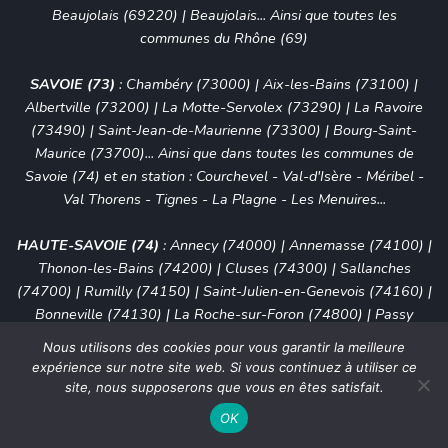
Beaujolais (69220)
|
Beaujolais
... Ainsi que toutes les
communes du Rhône (69)
SAVOIE (73)
:
Chambéry (73000)
|
Aix-les-Bains (73100)
|
Albertville (73200)
|
La Motte-Servolex (73290)
| La Ravoire
(73490) | Saint-Jean-de-Maurienne (73300) | Bourg-Saint-
Maurice (73700)... Ainsi que dans toutes les communes de
Savoie (74) et en station :
Courchevel
-
Val-d'Isère
-
Méribel
-
Val Thorens
-
Tignes
-
La Plagne
-
Les Menuires
...
HAUTE-SAVOIE (74)
:
Annecy (74000)
|
Annemasse (74100)
|
Thonon-les-Bains (74200)
| Cluses (74300) | Sallanches
(74700) | Rumilly (74150) | Saint-Julien-en-Genevois (74160) |
Bonneville (74130) | La Roche-sur-Foron (74800) | Passy
(74190) | Gaillard 74240)... Ainsi que dans toutes les
Nous utilisons des cookies pour vous garantir la meilleure
communes de Haute-Savoie (74) et en station :
Chamonix-
expérience sur notre site web. Si vous continuez à utiliser ce
Mont-Blanc
-
Megève
-
La Clusaz
-
Avoriaz
-
Les Gets
-
Châtel
site, nous supposerons que vous en êtes satisfait.
-
Le Grand Bornand
...
OK