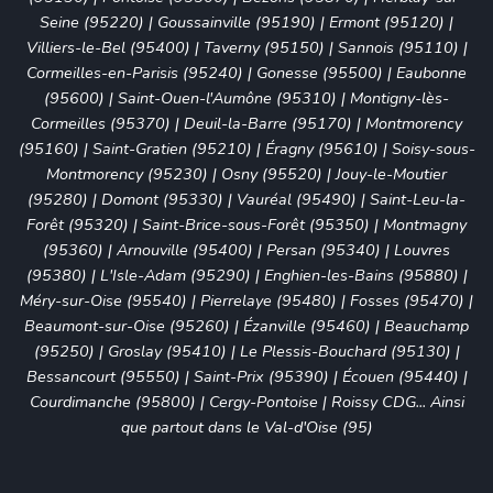
Seine (95220)
|
Goussainville (95190)
|
Ermont (95120)
|
Villiers-le-Bel (95400)
|
Taverny (95150)
|
Sannois (95110)
|
Cormeilles-en-Parisis (95240)
|
Gonesse (95500)
|
Eaubonne
(95600)
|
Saint-Ouen-l'Aumône (95310)
|
Montigny-lès-
Cormeilles (95370)
|
Deuil-la-Barre (95170)
|
Montmorency
(95160)
|
Saint-Gratien (95210)
|
Éragny (95610)
|
Soisy-sous-
Montmorency (95230)
|
Osny (95520)
|
Jouy-le-Moutier
(95280)
|
Domont (95330)
|
Vauréal (95490)
|
Saint-Leu-la-
Forêt (95320)
|
Saint-Brice-sous-Forêt (95350)
|
Montmagny
(95360)
|
Arnouville (95400)
|
Persan (95340)
|
Louvres
(95380)
|
L'Isle-Adam (95290)
|
Enghien-les-Bains (95880)
|
Méry-sur-Oise (95540)
|
Pierrelaye (95480)
|
Fosses (95470)
|
Beaumont-sur-Oise (95260)
|
Ézanville (95460)
|
Beauchamp
(95250)
|
Groslay (95410)
|
Le Plessis-Bouchard (95130)
|
Bessancourt (95550)
|
Saint-Prix (95390)
|
Écouen (95440)
|
Courdimanche (95800)
|
Cergy-Pontoise
|
Roissy CDG
... Ainsi
que partout dans le Val-d'Oise (95)