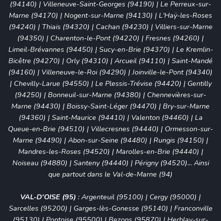
(94140)
|
Villeneuve-Saint-Georges (94190)
|
Le Perreux-sur-
Marne (94170)
|
Nogent-sur-Marne (94130)
|
L'Haÿ-les-Roses
(94240)
|
Thiais (94320)
|
Cachan (94230)
|
Villiers-sur-Marne
(94350)
|
Charenton-le-Pont (94220)
|
Fresnes (94260)
|
Limeil-Brévannes (94450)
|
Sucy-en-Brie (94370)
|
Le Kremlin-
Bicêtre (94270)
|
Orly (94310)
|
Arcueil (94110)
|
Saint-Mandé
(94160)
|
Villeneuve-le-Roi (94290)
|
Joinville-le-Pont (94340)
|
Chevilly-Larue (94550)
|
Le Plessis-Trévise (94420)
|
Gentilly
(94250)
|
Bonneuil-sur-Marne (94380)
|
Chennevières-sur-
Marne (94430)
|
Boissy-Saint-Léger (94470)
|
Bry-sur-Marne
(94360)
|
Saint-Maurice (94410)
|
Valenton (94460)
|
La
Queue-en-Brie (94510)
|
Villecresnes (94440)
|
Ormesson-sur-
Marne (94490)
| Abon-sur-Seine (94480) |
Rungis (94150)
|
Mandres-les-Roses (94520) | Marolles-en-Brie (94440) |
Noiseau (94880) | Santeny (94440) | Périgny (94520)... Ainsi
que partout dans le Val-de-Marne (94)
VAL-D'OISE (95)
:
Argenteuil (95100)
|
Cergy (95000)
|
Sarcelles (95200)
|
Garges-lès-Gonesse (95140)
|
Franconville
(95130)
|
Pontoise (95500)
|
Bezons (95870)
|
Herblay-sur-