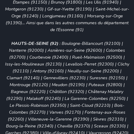
Étampes (91150) | Brunoy (91800) | Les Ulis (91940) |
Montgeron (91230) | Gif-sur-Yvette (91190) | Saint-Michel-sur-
Orge (91240) | Longjumeau (91160) | Morsang-sur-Orge
(91390)... Ainsi que dans les autres communes du département
de l'Essonne (91)
HAUTS-DE-SEINE (92)
:
Boulogne-Billancourt (92100)
|
Nanterre (92000)
|
Asnières-sur-Seine (92600)
|
Colombes
(92700)
|
Courbevoie (92400)
|
Rueil-Malmaison (92500)
|
Issy-les-Moulineaux (92130)
|
Levallois-Perret (92300)
|
Clichy
(92110)
|
Antony (92160)
|
Neuilly-sur-Seine (92200)
|
Clamart (92140)
|
Gennevilliers (92230)
|
Suresnes (92150)
|
Montrouge (92120)
|
Meudon (92190)
|
Puteaux (92800)
|
Bagneux (92220)
|
Châtillon (92320)
|
Châtenay Malabry
(92290)
|
Malakoff (92240)
|
La Garenne-Colombes (92250)
|
Le Plessis-Robinson (92350)
|
Saint-Cloud (92210)
|
Bois-
Colombes (92270)
|
Vanves (92170)
|
Fontenay-aux-Roses
(92260)
|
Villeneuve-la-Garenne (92390)
|
Sèvres (92310)
|
Bourg-la-Reine (92340)
|
Chaville (92370)
|
Sceaux (92330)
|
Garches (92380)
|
Ville-d'Avray (92410)
|
Vaucresson (92420)