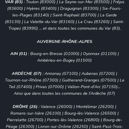
VAR (83)
:
Toulon (83000)
|
La Seyne-sur-Mer (83500)
|
Fréjus
(83600)
|
Hyères (83400)
|
Draguignan (83300)
|
Six-Fours-
les-Plages (83140)
|
Saint-Raphaël (83700)
| La Garde
(83130) | La Valette-du-Var (83160) | La Crau (83260) | Saint-
Tropez (83990) ... et dans toutes les communes du Var (83).
AUVERGNE-RHÔNE-ALPES
AIN (01)
:
Bourg-en-Bresse (01000)
|
Oyonnax (01100)
|
Ambérieu-en-Bugey (01500)
ARDÈCHE (07)
:
Annonay (07100)
|
Aubenas (07200)
|
Tournon-sur-Rhône (07300) | Guilherand-Granges (07500) | Le
Teil (07400) | Privas (07000) | Vallon-Pont-d'Arc (07150)...
Ainsi que dans toutes les communes de l'Ardèche (07)
DRÔME (26)
:
Valence (26000)
|
Montélimar (26200)
|
Romans-sur-Isère (26100)
|
Bourg-lès-Valence (26500)
|
Pierrelatte (26700)
|
Portes-lès-Valence (26800)
|
Bourg-de-
Péage (26300)
|
Livron-sur-Drôme (26250)
|
Saint-Paul-Trois-