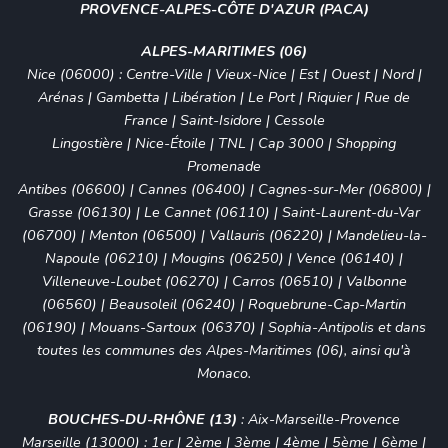
PROVENCE-ALPES-CÔTE D'AZUR (PACA)
ALPES-MARITIMES (06)
Nice (06000)
:
Centre-Ville
|
Vieux-Nice
| Est | Ouest | Nord |
Arénas
|
Gambetta
| Libération | Le Port | Riquier | Rue de
France | Saint-Isidore | Cessole
Lingostière | Nice-Étoile | TNL | Cap 3000 | Shopping
Promenade
Antibes (06600)
|
Cannes (06400)
|
Cagnes-sur-Mer (06800)
|
Grasse (06130)
|
Le Cannet (06110)
|
Saint-Laurent-du-Var
(06700)
|
Menton (06500)
|
Vallauris (06220)
|
Mandelieu-la-
Napoule (06210)
|
Mougins (06250)
|
Vence (06140)
|
Villeneuve-Loubet (06270)
|
Carros (06510)
|
Valbonne
(06560)
|
Beausoleil (06240)
|
Roquebrune-Cap-Martin
(06190)
|
Mouans-Sartoux (06370)
|
Sophia-Antipolis
et dans
toutes les communes des Alpes-Maritimes (06), ainsi qu'à
Monaco
.
BOUCHES-DU-RHÔNE (13)
:
Aix-Marseille-Provence
Marseille (13000)
:
1er
|
2ème
|
3ème
|
4ème
|
5ème
|
6ème
|