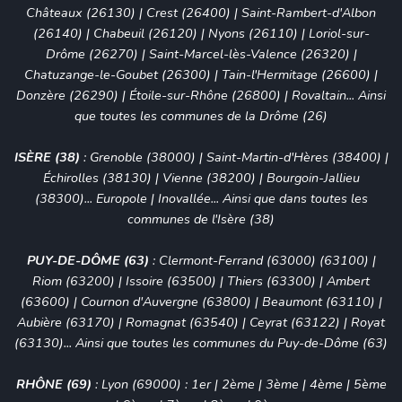
Châteaux (26130)
|
Crest (26400)
|
Saint-Rambert-d'Albon
(26140)
|
Chabeuil (26120)
|
Nyons (26110)
|
Loriol-sur-
Drôme (26270)
|
Saint-Marcel-lès-Valence (26320)
|
Chatuzange-le-Goubet (26300)
|
Tain-l'Hermitage (26600)
|
Donzère (26290)
|
Étoile-sur-Rhône (26800)
|
Rovaltain
... Ainsi
que toutes les communes de la Drôme (26)
ISÈRE (38)
:
Grenoble (38000)
|
Saint-Martin-d'Hères (38400)
|
Échirolles (38130)
|
Vienne (38200)
|
Bourgoin-Jallieu
(38300)
... Europole | Inovallée... Ainsi que dans toutes les
communes de l'Isère (38)
PUY-DE-DÔME (63)
:
Clermont-Ferrand (63000) (63100)
|
Riom (63200) | Issoire (63500) | Thiers (63300) | Ambert
(63600) |
Cournon d'Auvergne (63800)
|
Beaumont (63110)
|
Aubière (63170)
|
Romagnat (63540)
|
Ceyrat (63122)
|
Royat
(63130)
... Ainsi que toutes les communes du Puy-de-Dôme (63)
RHÔNE (69)
:
Lyon (69000)
:
1er
|
2ème
|
3ème
|
4ème
|
5ème