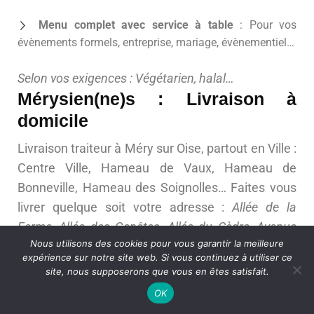
Menu complet avec service à table
: Pour vos
évènements formels, entreprise, mariage, évènementiel…
Selon vos exigences : Végétarien, halal…
Mérysien(ne)s : Livraison à
domicile
Livraison traiteur à Méry sur Oise, partout en Ville :
Centre Ville, Hameau de Vaux, Hameau de
Bonneville, Hameau des Soignolles… Faites vous
livrer quelque soit votre adresse :
Allée de la
Ferme, Allée des Genêtes, Allée du Cèdre, Avenue
Nous utilisons des cookies pour vous garantir la meilleure
Jean Jaurès, Allée des Bleuets, Allée des Myosotis,
expérience sur notre site web. Si vous continuez à utiliser ce
Allée du Frêne, Avenue Marcel Perrin, Allée des
site, nous supposerons que vous en êtes satisfait.
Châtaigniers, Allée des Tilleuls, Avenue de la
OK
Libération, Avenue Vincent Van Gogh, Allée des