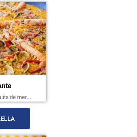
ante
uits de mer...
AELLA