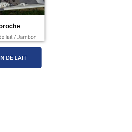
 broche
de lait / Jambon
N DE LAIT