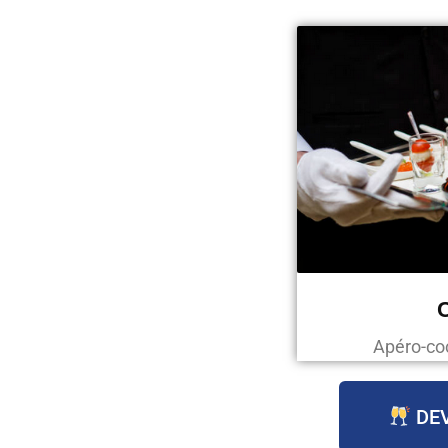
C
Apéro-coc
DEV