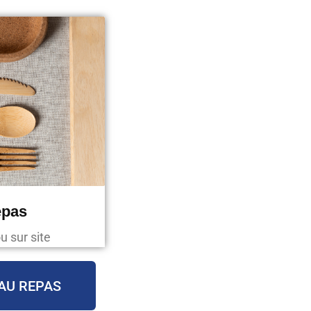
epas
u sur site
AU REPAS