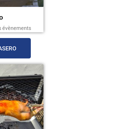
o
os évènements
ASERO