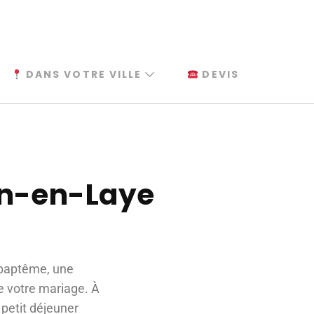
DANS VOTRE VILLE
DEVIS
in-en-Laye
 baptême, une
de votre mariage. À
 petit déjeuner