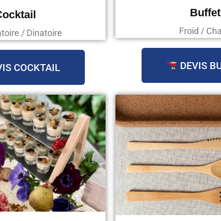
Buffet
ocktail
Froid / Ch
oire / Dinatoire
DEVIS B
IS COCKTAIL