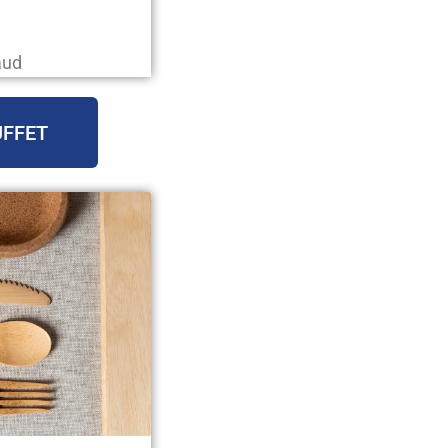
aud
UFFET