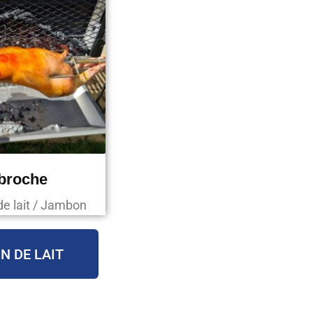
 broche
de lait / Jambon
N DE LAIT