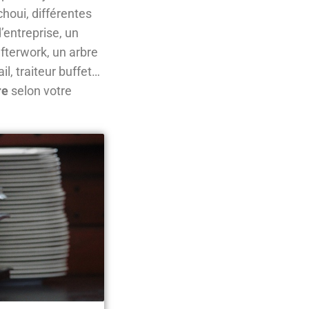
choui, différentes
’entreprise, un
afterwork, un arbre
il, traiteur buffet…
re
selon votre