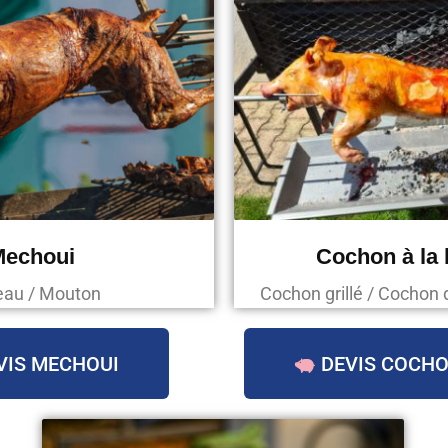
Mechoui
Cochon à la
au / Mouton
Cochon grillé / Cochon 
VIS MECHOUI
DEVIS COCHO