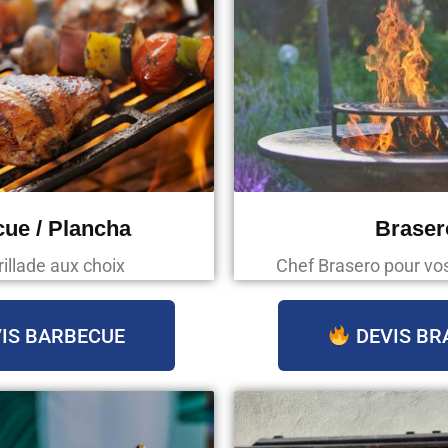
ue / Plancha
Braser
rillade aux choix
Chef Brasero pour v
IS BARBECUE
DEVIS BR