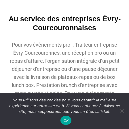
Au service des entreprises Évry-
Courcouronnaises
Pour vos évènements pro : Traiteur entreprise
Évry-Courcouronnes, une réception pro ou un
repas d’affaire, l’organisation intégrale d’un petit
déjeuner d’entreprise ou d’une pause déjeuner
avec la livraison de plateaux-repas ou de box
lunch box. Prestation brunch d’entreprise avec
mets sucrés et salés. Pour vos évènements
Nous utilisons des cookies pour vous garantir la meilleure
d’ampleur nous proposons la restauration pour
expérience sur notre site web. Si vous continuez à utiliser ce
votre séminaire ou lors de votre salon
site, nous supposerons que vous en êtes satisfait.
professionnel…
OK