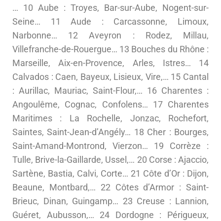
… 10 Aube : Troyes, Bar-sur-Aube, Nogent-sur-
Seine… 11 Aude : Carcassonne, Limoux,
Narbonne… 12 Aveyron : Rodez, Millau,
Villefranche-de-Rouergue… 13 Bouches du Rhône :
Marseille, Aix-en-Provence, Arles, Istres… 14
Calvados : Caen, Bayeux, Lisieux, Vire,… 15 Cantal
: Aurillac, Mauriac, Saint-Flour,… 16 Charentes :
Angoulême, Cognac, Confolens… 17 Charentes
Maritimes : La Rochelle, Jonzac, Rochefort,
Saintes, Saint-Jean-d’Angély… 18 Cher : Bourges,
Saint-Amand-Montrond, Vierzon… 19 Corrèze :
Tulle, Brive-la-Gaillarde, Ussel,… 20 Corse : Ajaccio,
Sartène, Bastia, Calvi, Corte… 21 Côte d’Or : Dijon,
Beaune, Montbard,… 22 Côtes d’Armor : Saint-
Brieuc, Dinan, Guingamp… 23 Creuse : Lannion,
Guéret, Aubusson,… 24 Dordogne : Périgueux,