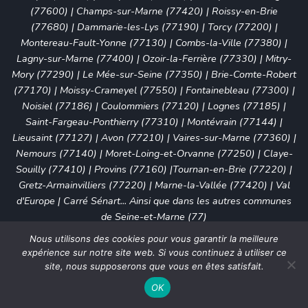
(77600)
|
Champs-sur-Marne (77420)
|
Roissy-en-Brie
(77680)
|
Dammarie-les-Lys (77190)
|
Torcy (77200)
|
Montereau-Fault-Yonne (77130)
|
Combs-la-Ville (77380)
|
Lagny-sur-Marne (77400)
|
Ozoir-la-Ferrière (77330)
|
Mitry-
Mory (77290)
|
Le Mée-sur-Seine (77350)
|
Brie-Comte-Robert
(77170)
|
Moissy-Crameyel (77550)
|
Fontainebleau (77300)
|
Noisiel (77186)
|
Coulommiers (77120)
|
Lognes (77185)
|
Saint-Fargeau-Ponthierry (77310)
|
Montévrain (77144)
|
Lieusaint (77127)
|
Avon (77210)
|
Vaires-sur-Marne (77360)
|
Nemours (77140)
|
Moret-Loing-et-Orvanne (77250)
|
Claye-
Souilly (77410)
|
Provins (77160)
|
Tournan-en-Brie (77220)
|
Gretz-Armainvilliers (77220)
|
Marne-la-Vallée (77420)
|
Val
d'Europe
|
Carré Sénart
... Ainsi que dans les autres communes
de Seine-et-Marne (77)
Nous utilisons des cookies pour vous garantir la meilleure
YVELINES (78)
:
Versailles (78000)
|
Sartrouville (78500)
|
expérience sur notre site web. Si vous continuez à utiliser ce
Saint-Germain-en-Laye (78100)
|
Mantes-la-Jolie (78200)
|
site, nous supposerons que vous en êtes satisfait.
Poissy (78300)
|
Conflans-Sainte-Honorine (78700)
|
Les
OK
Mureaux (78130)
|
Trappes (78190)
|
Houilles (78800)
|