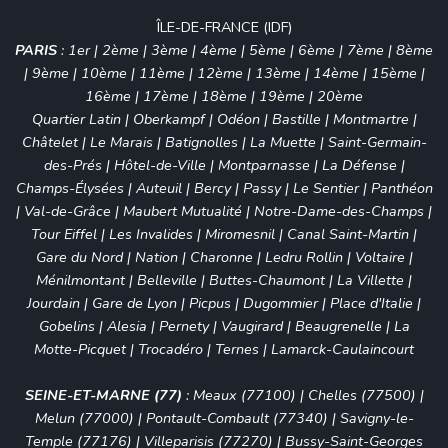
ÎLE-DE-FRANCE (IDF)
PARIS
:
1er
|
2ème
|
3ème
|
4ème
|
5ème
|
6ème
|
7ème
|
8ème
|
9ème
|
10ème
|
11ème
|
12ème
|
13ème
|
14ème
|
15ème
|
16ème
|
17ème
|
18ème
|
19ème
|
20ème
Quartier Latin
|
Oberkampf
|
Odéon
|
Bastille
|
Montmartre
|
Châtelet
|
Le Marais
|
Batignolles
|
La Muette
|
Saint-Germain-
des-Prés
|
Hôtel-de-Ville
|
Montparnasse
|
La Défense
|
Champs-Élysées
|
Auteuil
|
Bercy
|
Passy
|
Le Sentier
|
Panthéon
|
Val-de-Grâce
|
Maubert Mutualité
|
Notre-Dame-des-Champs
|
Tour Eiffel
|
Les Invalides
|
Miromesnil
|
Canal Saint-Martin
|
Gare du Nord
|
Nation
|
Charonne
|
Ledru Rollin
|
Voltaire
|
Ménilmontant
|
Belleville
|
Buttes-Chaumont
|
La Villette
|
Jourdain
|
Gare de Lyon
|
Picpus
|
Dugommier
|
Place d'Italie
|
Gobelins
|
Alesia
|
Pernety
|
Vaugirard
|
Beaugrenelle
|
La
Motte-Picquet
|
Trocadéro
|
Ternes
|
Lamarck-Caulaincourt
SEINE-ET-MARNE (77)
:
Meaux (77100)
|
Chelles (77500)
|
Melun (77000)
|
Pontault-Combault (77340)
|
Savigny-le-
Temple (77176)
|
Villeparisis (77270)
|
Bussy-Saint-Georges