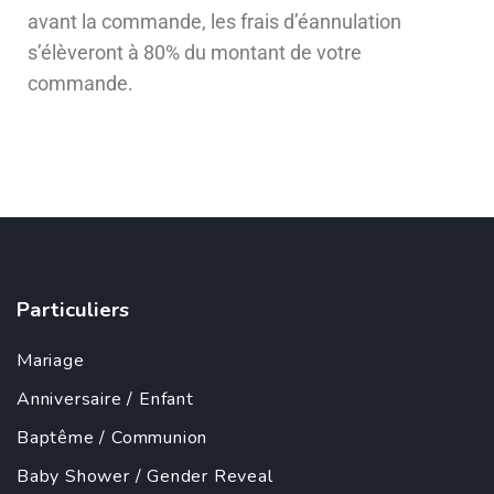
avant la commande, les frais d’éannulation
s’élèveront à 80% du montant de votre
commande.
Particuliers
Mariage
Anniversaire
/
Enfant
Baptême
/
Communion
Baby Shower
/
Gender Reveal