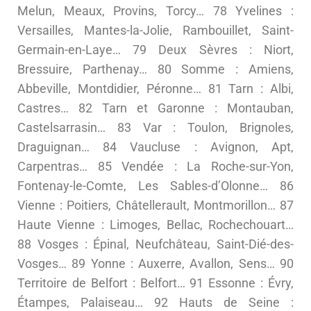
Melun, Meaux, Provins, Torcy… 78 Yvelines :
Versailles, Mantes-la-Jolie, Rambouillet, Saint-
Germain-en-Laye… 79 Deux Sèvres : Niort,
Bressuire, Parthenay… 80 Somme : Amiens,
Abbeville, Montdidier, Péronne… 81 Tarn : Albi,
Castres… 82 Tarn et Garonne : Montauban,
Castelsarrasin… 83 Var : Toulon, Brignoles,
Draguignan… 84 Vaucluse : Avignon, Apt,
Carpentras… 85 Vendée : La Roche-sur-Yon,
Fontenay-le-Comte, Les Sables-d’Olonne… 86
Vienne : Poitiers, Châtellerault, Montmorillon… 87
Haute Vienne : Limoges, Bellac, Rochechouart…
88 Vosges : Épinal, Neufchâteau, Saint-Dié-des-
Vosges… 89 Yonne : Auxerre, Avallon, Sens… 90
Territoire de Belfort : Belfort… 91 Essonne : Évry,
Étampes, Palaiseau… 92 Hauts de Seine :