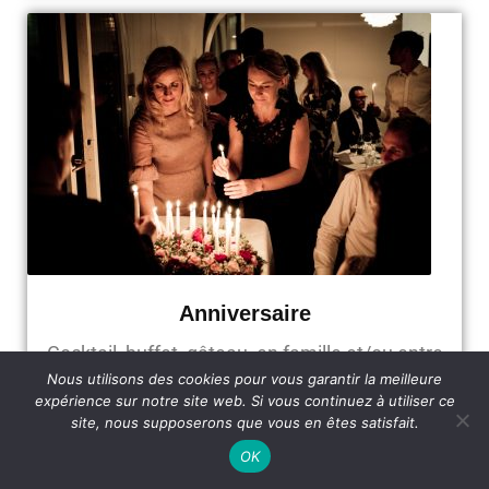
Anniversaire
Cocktail, buffet, gâteau, en famille et/ou entre
Nous utilisons des cookies pour vous garantir la meilleure
amis
expérience sur notre site web. Si vous continuez à utiliser ce
site, nous supposerons que vous en êtes satisfait.
OK