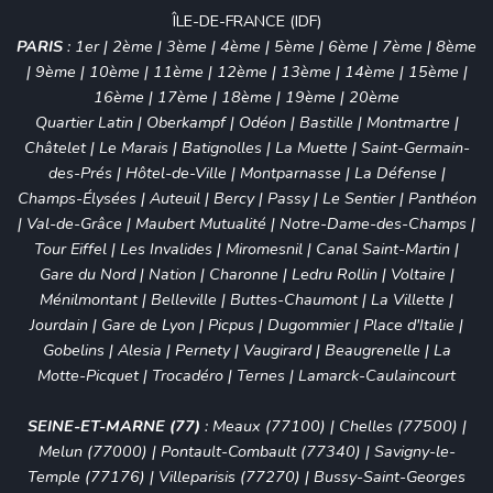
ÎLE-DE-FRANCE (IDF)
PARIS
:
1er
|
2ème
|
3ème
|
4ème
|
5ème
|
6ème
|
7ème
|
8ème
|
9ème
|
10ème
|
11ème
|
12ème
|
13ème
|
14ème
|
15ème
|
16ème
|
17ème
|
18ème
|
19ème
|
20ème
Quartier Latin
|
Oberkampf
|
Odéon
|
Bastille
|
Montmartre
|
Châtelet
|
Le Marais
|
Batignolles
|
La Muette
|
Saint-Germain-
des-Prés
|
Hôtel-de-Ville
|
Montparnasse
|
La Défense
|
Champs-Élysées
|
Auteuil
|
Bercy
|
Passy
|
Le Sentier
|
Panthéon
|
Val-de-Grâce
|
Maubert Mutualité
|
Notre-Dame-des-Champs
|
Tour Eiffel
|
Les Invalides
|
Miromesnil
|
Canal Saint-Martin
|
Gare du Nord
|
Nation
|
Charonne
|
Ledru Rollin
|
Voltaire
|
Ménilmontant
|
Belleville
|
Buttes-Chaumont
|
La Villette
|
Jourdain
|
Gare de Lyon
|
Picpus
|
Dugommier
|
Place d'Italie
|
Gobelins
|
Alesia
|
Pernety
|
Vaugirard
|
Beaugrenelle
|
La
Motte-Picquet
|
Trocadéro
|
Ternes
|
Lamarck-Caulaincourt
SEINE-ET-MARNE (77)
:
Meaux (77100)
|
Chelles (77500)
|
Melun (77000)
|
Pontault-Combault (77340)
|
Savigny-le-
Temple (77176)
|
Villeparisis (77270)
|
Bussy-Saint-Georges