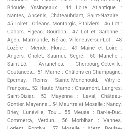
Brioude, Yssingeaux… 44 Loire Atlantique :
Nantes, Ancenis, Châteaubriant, Saint-Nazaire…
45 Loiret : Orléans, Montargis, Pithiviers… 46 Lot :
Cahors, Figeac, Gourdon… 47 Lot et Garonne :
Agen, Marmande, Nérac, Villeneuve-sur-Lot… 48
Lozère : Mende, Florac… 49 Maine et Loire :
Angers, Cholet, Saumur, Segré… 50 Manche :
Saint-Lô, Avranches, Cherbourg-Octeville,
Coutances… 51 Marne : Châlons-en-Champagne,
Épernay, Reims, Sainte-Menehould, Vitry-le-
François… 52 Haute Marne : Chaumont, Langres,
Saint-Dizier… 53 Mayenne : Laval, Château-
Gontier, Mayenne… 54 Meurtre et Moselle : Nancy,
Briey, Lunéville, Toul… 55 Meuse : Bar-le-Duc,
Commercy, Verdun… 56 Morbihan : Vannes,
Lorient, Pontivy… 57 Moselle : Metz, Boulay-