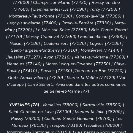
(77600)
|
Champs-sur-Marne (77420)
|
Roissy-en-Brie
(77680)
|
Dammarie-les-Lys (77190)
|
Torcy (77200)
|
Montereau-Fault-Yonne (77130)
|
Combs-la-Ville (77380)
|
Lagny-sur-Marne (77400)
|
Ozoir-la-Ferrière (77330)
|
Mitry-
Mory (77290)
|
Le Mée-sur-Seine (77350)
|
Brie-Comte-Robert
(77170)
|
Moissy-Crameyel (77550)
|
Fontainebleau (77300)
|
Noisiel (77186)
|
Coulommiers (77120)
|
Lognes (77185)
|
Saint-Fargeau-Ponthierry (77310)
|
Montévrain (77144)
|
Lieusaint (77127)
|
Avon (77210)
|
Vaires-sur-Marne (77360)
|
Nemours (77140)
|
Moret-Loing-et-Orvanne (77250)
|
Claye-
Souilly (77410)
|
Provins (77160)
|
Tournan-en-Brie (77220)
|
Gretz-Armainvilliers (77220)
|
Marne-la-Vallée (77420)
|
Val
d'Europe
|
Carré Sénart
... Ainsi que dans les autres communes
de Seine-et-Marne (77)
YVELINES (78)
:
Versailles (78000)
|
Sartrouville (78500)
|
Saint-Germain-en-Laye (78100)
|
Mantes-la-Jolie (78200)
|
Poissy (78300)
|
Conflans-Sainte-Honorine (78700)
|
Les
Mureaux (78130)
|
Trappes (78190)
|
Houilles (78800)
|
Montigny-le-Bretonneux (78180)
|
Le Chesnay-Rocquencourt