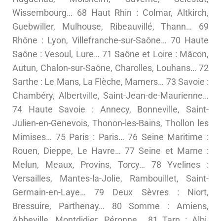
Wissembourg… 68 Haut Rhin : Colmar, Altkirch,
Guebwiller, Mulhouse, Ribeauvillé, Thann… 69
Rhône : Lyon, Villefranche-sur-Saône… 70 Haute
Saône : Vesoul, Lure… 71 Saône et Loire : Mâcon,
Autun, Chalon-sur-Saône, Charolles, Louhans… 72
Sarthe : Le Mans, La Flèche, Mamers… 73 Savoie :
Chambéry, Albertville, Saint-Jean-de-Maurienne…
74 Haute Savoie : Annecy, Bonneville, Saint-
Julien-en-Genevois, Thonon-les-Bains, Thollon les
Mimises… 75 Paris : Paris… 76 Seine Maritime :
Rouen, Dieppe, Le Havre… 77 Seine et Marne :
Melun, Meaux, Provins, Torcy… 78 Yvelines :
Versailles, Mantes-la-Jolie, Rambouillet, Saint-
Germain-en-Laye… 79 Deux Sèvres : Niort,
Bressuire, Parthenay… 80 Somme : Amiens,
Abbeville, Montdidier, Péronne… 81 Tarn : Albi,