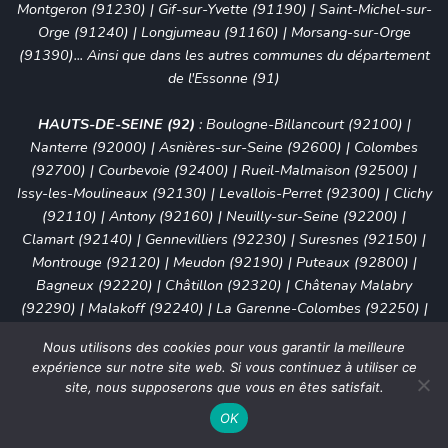
Montgeron (91230) | Gif-sur-Yvette (91190) | Saint-Michel-sur-
Orge (91240) | Longjumeau (91160) | Morsang-sur-Orge
(91390)... Ainsi que dans les autres communes du département
de l'Essonne (91)
HAUTS-DE-SEINE (92)
:
Boulogne-Billancourt (92100)
|
Nanterre (92000)
|
Asnières-sur-Seine (92600)
|
Colombes
(92700)
|
Courbevoie (92400)
|
Rueil-Malmaison (92500)
|
Issy-les-Moulineaux (92130)
|
Levallois-Perret (92300)
|
Clichy
(92110)
|
Antony (92160)
|
Neuilly-sur-Seine (92200)
|
Clamart (92140)
|
Gennevilliers (92230)
|
Suresnes (92150)
|
Montrouge (92120)
|
Meudon (92190)
|
Puteaux (92800)
|
Bagneux (92220)
|
Châtillon (92320)
|
Châtenay Malabry
(92290)
|
Malakoff (92240)
|
La Garenne-Colombes (92250)
|
Le Plessis-Robinson (92350)
|
Saint-Cloud (92210)
|
Bois-
Nous utilisons des cookies pour vous garantir la meilleure
Colombes (92270)
|
Vanves (92170)
|
Fontenay-aux-Roses
expérience sur notre site web. Si vous continuez à utiliser ce
(92260)
|
Villeneuve-la-Garenne (92390)
|
Sèvres (92310)
|
site, nous supposerons que vous en êtes satisfait.
Bourg-la-Reine (92340)
|
Chaville (92370)
|
Sceaux (92330)
|
OK
Garches (92380)
|
Ville-d'Avray (92410)
|
Vaucresson (92420)
|
Marnes-la-Coquette (92430)