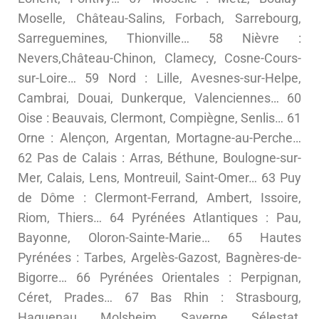
Moselle, Château-Salins, Forbach, Sarrebourg,
Sarreguemines, Thionville… 58 Nièvre :
Nevers,Château-Chinon, Clamecy, Cosne-Cours-
sur-Loire… 59 Nord : Lille, Avesnes-sur-Helpe,
Cambrai, Douai, Dunkerque, Valenciennes… 60
Oise : Beauvais, Clermont, Compiègne, Senlis… 61
Orne : Alençon, Argentan, Mortagne-au-Perche…
62 Pas de Calais : Arras, Béthune, Boulogne-sur-
Mer, Calais, Lens, Montreuil, Saint-Omer… 63 Puy
de Dôme : Clermont-Ferrand, Ambert, Issoire,
Riom, Thiers… 64 Pyrénées Atlantiques : Pau,
Bayonne, Oloron-Sainte-Marie… 65 Hautes
Pyrénées : Tarbes, Argelès-Gazost, Bagnères-de-
Bigorre… 66 Pyrénées Orientales : Perpignan,
Céret, Prades… 67 Bas Rhin : Strasbourg,
Haguenau, Molsheim, Saverne, Sélestat,