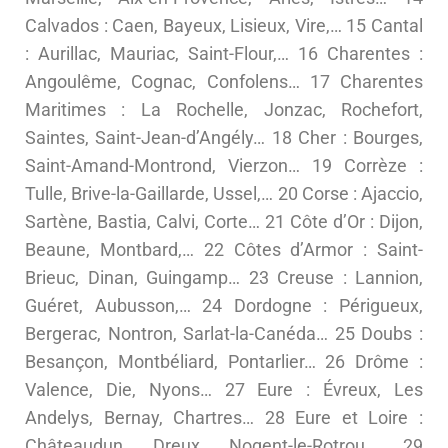
Calvados : Caen, Bayeux, Lisieux, Vire,… 15 Cantal
: Aurillac, Mauriac, Saint-Flour,… 16 Charentes :
Angoulême, Cognac, Confolens… 17 Charentes
Maritimes : La Rochelle, Jonzac, Rochefort,
Saintes, Saint-Jean-d’Angély… 18 Cher : Bourges,
Saint-Amand-Montrond, Vierzon… 19 Corrèze :
Tulle, Brive-la-Gaillarde, Ussel,… 20 Corse : Ajaccio,
Sartène, Bastia, Calvi, Corte… 21 Côte d’Or : Dijon,
Beaune, Montbard,… 22 Côtes d’Armor : Saint-
Brieuc, Dinan, Guingamp… 23 Creuse : Lannion,
Guéret, Aubusson,… 24 Dordogne : Périgueux,
Bergerac, Nontron, Sarlat-la-Canéda… 25 Doubs :
Besançon, Montbéliard, Pontarlier… 26 Drôme :
Valence, Die, Nyons… 27 Eure : Évreux, Les
Andelys, Bernay, Chartres… 28 Eure et Loire :
Châteaudun, Dreux, Nogent-le-Rotrou… 29