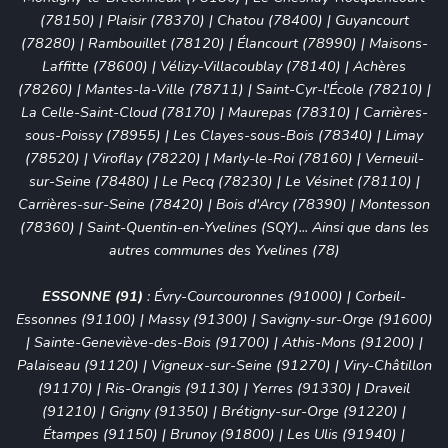
(78150)
|
Plaisir (78370)
|
Chatou (78400)
|
Guyancourt
(78280)
|
Rambouillet (78120)
|
Élancourt (78990)
|
Maisons-
Laffitte (78600)
|
Vélizy-Villacoublay (78140)
|
Achères
(78260)
|
Mantes-la-Ville (78711)
|
Saint-Cyr-l'École (78210)
|
La Celle-Saint-Cloud (78170)
|
Maurepas (78310)
|
Carrières-
sous-Poissy (78955)
|
Les Clayes-sous-Bois (78340)
|
Limay
(78520)
|
Viroflay (78220)
|
Marly-le-Roi (78160)
|
Verneuil-
sur-Seine (78480)
|
Le Pecq (78230)
|
Le Vésinet (78110)
|
Carrières-sur-Seine (78420)
|
Bois d'Arcy (78390)
|
Montesson
(78360)
|
Saint-Quentin-en-Yvelines (SQY)
... Ainsi que dans les
autres communes des Yvelines (78)
ESSONNE (91)
:
Évry-Courcouronnes (91000)
|
Corbeil-
Essonnes (91100)
|
Massy (91300)
|
Savigny-sur-Orge (91600)
|
Sainte-Geneviève-des-Bois (91700)
|
Athis-Mons (91200)
|
Palaiseau (91120)
|
Vigneux-sur-Seine (91270)
| Viry-Châtillon
(91170) | Ris-Orangis (91130) | Yerres (91330) | Draveil
(91210) | Grigny (91350) | Brétigny-sur-Orge (91220) |
Étampes (91150) | Brunoy (91800) | Les Ulis (91940) |