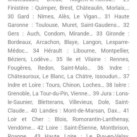
Finistère : Quimper, Brest, Châteaulin, Morlaix,…
30 Gard : Nîmes, Alès, Le Vigan… 31 Haute
Garonne : Toulouse, Muret, Saint-Gaudens… 32
Gers : Auch, Condom, Mirande… 33 Gironde :
Bordeaux, Arcachon, Blaye, Langon, Lesparre-
Médoc… 34 Hérault : Libourne, Montpellier,
Béziers, Lodève… 35 Ile et Vilaine : Rennes,
Fougères, Redon, Saint-Malo… 36 Indre :
Châteauroux, Le Blanc, La Châtre, Issoudun… 37
Indre et Loire : Tours, Chinon, Loches… 38 Isère :
Grenoble, La Tour-du-Pin, Vienne… 39 Jura : Lons-
le-Saunier, Bletterans, Villevieux, Dole, Saint-
Claude… 40 Landes : Mont-de-Marsan, Dax… 41
Loir et Cher : Blois, Romorantin-Lanthenay,
Vendôme… 42 Loire : Saint-Étienne, Montbrison,
Roanne… 43 Haute Loire : Le Puy-en-Velay,