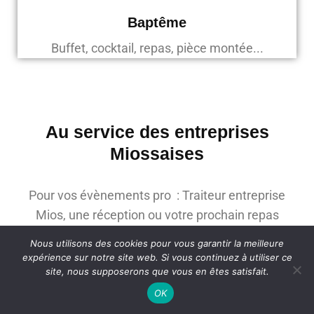
Baptême
Buffet, cocktail, repas, pièce montée...
Au service des entreprises
Miossaises
Pour vos évènements pro : Traiteur entreprise
Mios, une réception ou votre prochain repas
d’affaire, l’organisation conviviale d’un petit
Nous utilisons des cookies pour vous garantir la meilleure
déjeuner d’entreprise ou d’une pause déjeuner
expérience sur notre site web. Si vous continuez à utiliser ce
site, nous supposerons que vous en êtes satisfait.
avec la livraison ponctuelle de plateaux-repas ou
box lunch box. Service de brunch entreprise avec
OK
mets sucrés et salés. Pour vos évènements