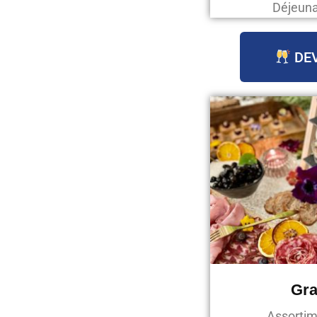
Déjeunat
DEV
Gra
Assortim