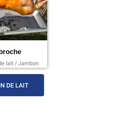
 broche
de lait / Jambon
N DE LAIT