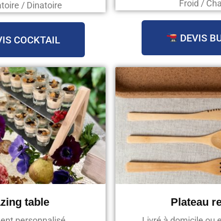
Froid / Ch
oire / Dinatoire
DEVIS B
IS COCKTAIL
zing table
Plateau r
ent personnalisé
Livré à domicile ou 