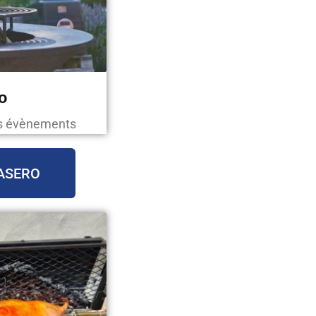
o
os évènements
ASERO