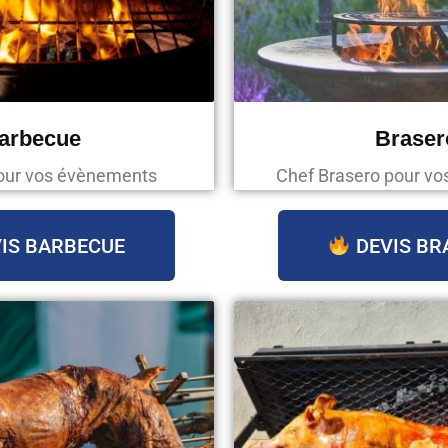
arbecue
Braser
our vos évènements
Chef Brasero pour v
IS BARBECUE
DEVIS BR