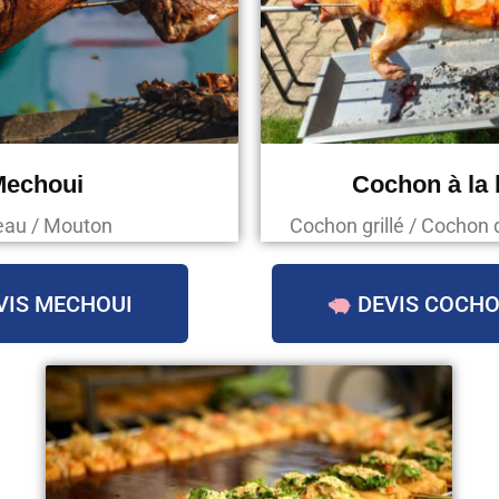
Mechoui
Cochon à la
au / Mouton
Cochon grillé / Cochon 
VIS MECHOUI
DEVIS COCHO