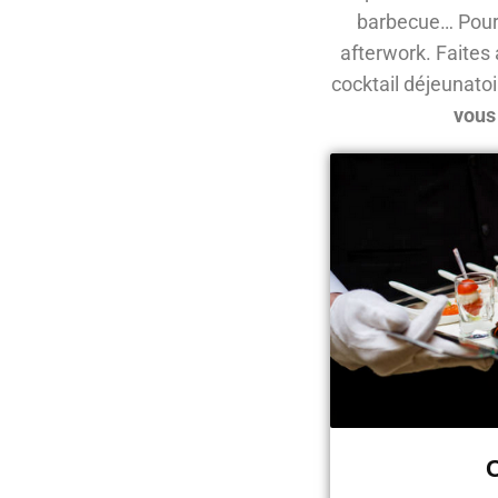
barbecue… Pour u
afterwork. Faites a
cocktail déjeunatoi
vous
C