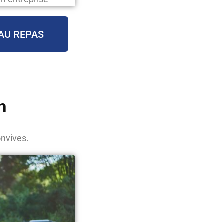
AU REPAS
n
onvives.