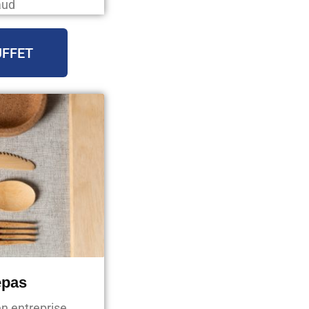
aud
UFFET
epas
en entreprise