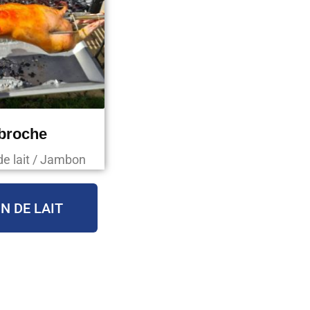
 broche
de lait / Jambon
N DE LAIT