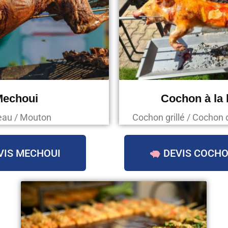
Mechoui
Cochon à la
au / Mouton
Cochon grillé / Cochon 
VIS MECHOUI
DEVIS COCHO