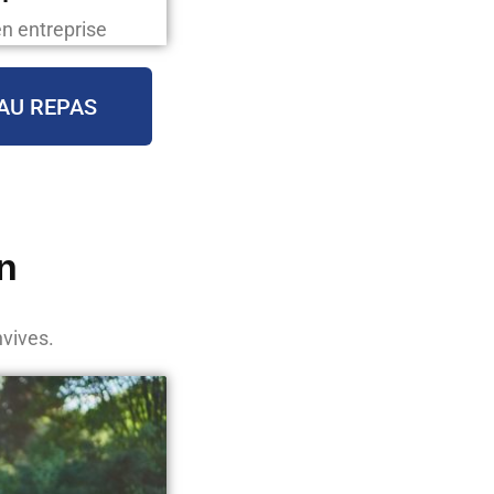
en entreprise
AU REPAS
en
nvives.