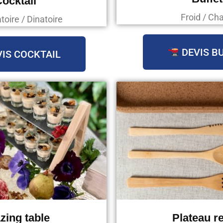
ocktail
Froid / Ch
oire / Dinatoire
DEVIS B
IS COCKTAIL
zing table
Plateau r