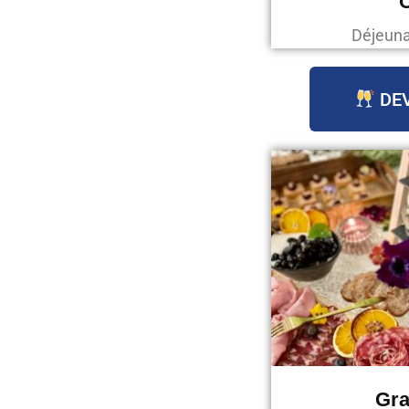
C
Déjeunat
DEV
Gra