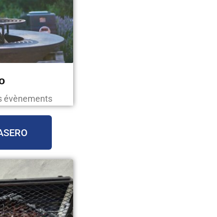
o
os évènements
ASERO