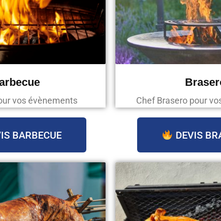
arbecue
Braser
our vos évènements
Chef Brasero pour v
IS BARBECUE
DEVIS BR