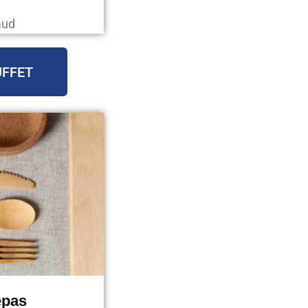
aud
UFFET
epas