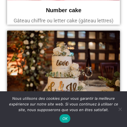
Number cake
Gâteau chiffre ou letter cake (gâteau lettres)
Nous utilisons des cookies pour vous garantir la meilleure
expérience sur notre site web. Si vous continuez à utiliser ce
site, nous supposerons que vous en êtes satisfait.
Wedding cake design
OK
Gâteau de mariage sur mesure