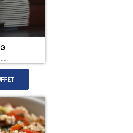
VG
aud
UFFET