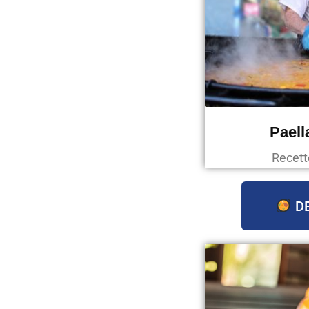
Paell
Recett
DE