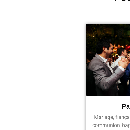
Pa
Mariage, fiançai
communion, bap