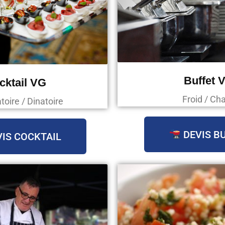
Buffet 
cktail VG
Froid / Ch
oire / Dinatoire
DEVIS B
IS COCKTAIL