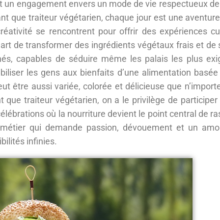
 et un engagement envers un mode de vie respectueux de
nt que traiteur végétarien, chaque jour est une aventu
 créativité se rencontrent pour offrir des expériences cu
l’art de transformer des ingrédients végétaux frais et de
nés, capables de séduire même les palais les plus exi
ibiliser les gens aux bienfaits d’une alimentation basée 
eut être aussi variée, colorée et délicieuse que n’import
nt que traiteur végétarien, on a le privilège de particip
élébrations où la nourriture devient le point central de
n métier qui demande passion, dévouement et un amou
bilités infinies.