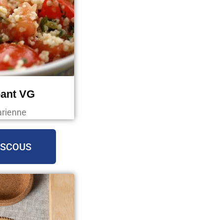
ant VG
arienne
USCOUS