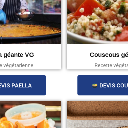
a géante VG
Couscous gé
e végétarienne
Recette végét
VIS PAELLA
DEVIS CO