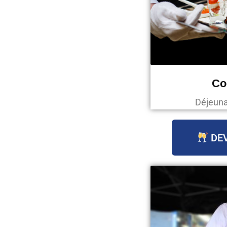
Co
Déjeunat
DEV