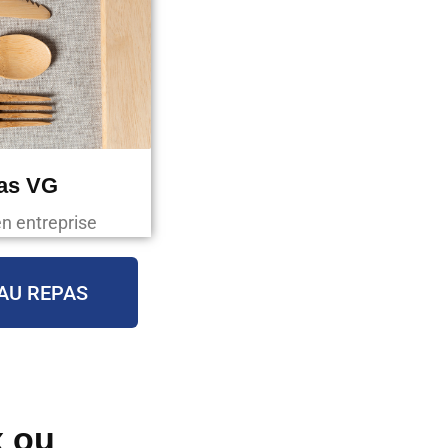
pas VG
en entreprise
AU REPAS
x ou