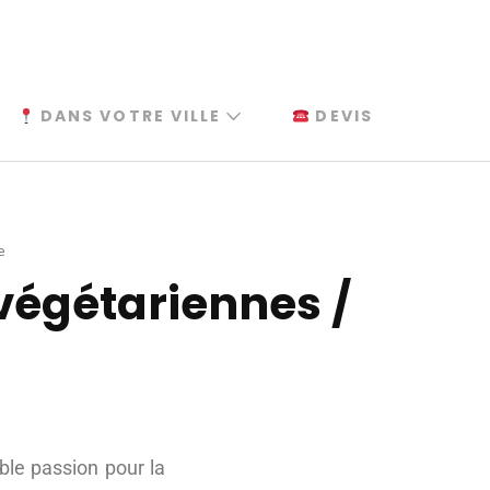
DANS VOTRE VILLE
DEVIS
e
 végétariennes /
able passion pour la