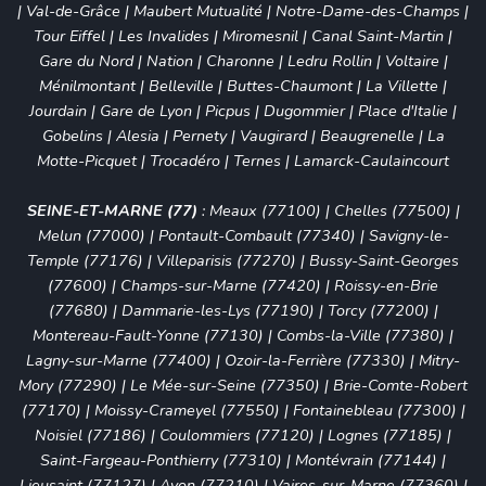
|
Val-de-Grâce
|
Maubert Mutualité
|
Notre-Dame-des-Champs
|
Tour Eiffel
|
Les Invalides
|
Miromesnil
|
Canal Saint-Martin
|
Gare du Nord
|
Nation
|
Charonne
|
Ledru Rollin
|
Voltaire
|
Ménilmontant
|
Belleville
|
Buttes-Chaumont
|
La Villette
|
Jourdain
|
Gare de Lyon
|
Picpus
|
Dugommier
|
Place d'Italie
|
Gobelins
|
Alesia
|
Pernety
|
Vaugirard
|
Beaugrenelle
|
La
Motte-Picquet
|
Trocadéro
|
Ternes
|
Lamarck-Caulaincourt
SEINE-ET-MARNE (77)
:
Meaux (77100)
|
Chelles (77500)
|
Melun (77000)
|
Pontault-Combault (77340)
|
Savigny-le-
Temple (77176)
|
Villeparisis (77270)
|
Bussy-Saint-Georges
(77600)
|
Champs-sur-Marne (77420)
|
Roissy-en-Brie
(77680)
|
Dammarie-les-Lys (77190)
|
Torcy (77200)
|
Montereau-Fault-Yonne (77130)
|
Combs-la-Ville (77380)
|
Lagny-sur-Marne (77400)
|
Ozoir-la-Ferrière (77330)
|
Mitry-
Mory (77290)
|
Le Mée-sur-Seine (77350)
|
Brie-Comte-Robert
(77170)
|
Moissy-Crameyel (77550)
|
Fontainebleau (77300)
|
Noisiel (77186)
|
Coulommiers (77120)
|
Lognes (77185)
|
Saint-Fargeau-Ponthierry (77310)
|
Montévrain (77144)
|
Lieusaint (77127)
|
Avon (77210)
|
Vaires-sur-Marne (77360)
|