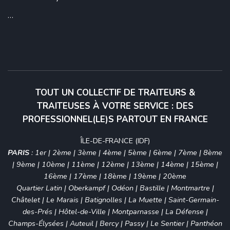
...
TOUT UN COLLECTIF DE TRAITEURS &
TRAITEUSES À VOTRE SERVICE : DES
PROFESSIONNEL(LE)S PARTOUT EN FRANCE
ÎLE-DE-FRANCE (IDF)
PARIS
:
1er
|
2ème
|
3ème
|
4ème
|
5ème
|
6ème
|
7ème
|
8ème
|
9ème
|
10ème
|
11ème
|
12ème
|
13ème
|
14ème
|
15ème
|
16ème
|
17ème
|
18ème
|
19ème
|
20ème
Quartier Latin
|
Oberkampf
|
Odéon
|
Bastille
|
Montmartre
|
Châtelet
|
Le Marais
|
Batignolles
|
La Muette
|
Saint-Germain-
des-Prés
|
Hôtel-de-Ville
|
Montparnasse
|
La Défense
|
Champs-Élysées
|
Auteuil
|
Bercy
|
Passy
|
Le Sentier
|
Panthéon