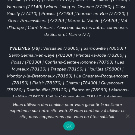
Nemours (77140)
|
Moret-Loing-et-Orvanne (77250)
|
Claye-
Souilly (77410)
|
Provins (77160)
|
Tournan-en-Brie (77220)
|
Gretz-Armainvilliers (77220)
|
Marne-la-Vallée (77420)
|
Val
d'Europe
|
Carré Sénart
... Ainsi que dans les autres communes
de Seine-et-Marne (77)
YVELINES (78)
:
Versailles (78000)
|
Sartrouville (78500)
|
Saint-Germain-en-Laye (78100)
|
Mantes-la-Jolie (78200)
|
Poissy (78300)
|
Conflans-Sainte-Honorine (78700)
|
Les
Mureaux (78130)
|
Trappes (78190)
|
Houilles (78800)
|
Montigny-le-Bretonneux (78180)
|
Le Chesnay-Rocquencourt
(78150)
|
Plaisir (78370)
|
Chatou (78400)
|
Guyancourt
(78280)
|
Rambouillet (78120)
|
Élancourt (78990)
|
Maisons-
Laffitte (78600)
|
Vélizy-Villacoublay (78140)
|
Achères
(78260)
|
Mantes-la-Ville (78711)
|
Saint-Cyr-l'École (78210)
|
Nous utilisons des cookies pour vous garantir la meilleure
La Celle-Saint-Cloud (78170)
|
Maurepas (78310)
|
Carrières-
expérience sur notre site web. Si vous continuez à utiliser ce
site, nous supposerons que vous en êtes satisfait.
sous-Poissy (78955)
|
Les Clayes-sous-Bois (78340)
|
Limay
(78520)
|
Viroflay (78220)
|
Marly-le-Roi (78160)
|
Verneuil-
OK
sur-Seine (78480)
|
Le Pecq (78230)
|
Le Vésinet (78110)
|