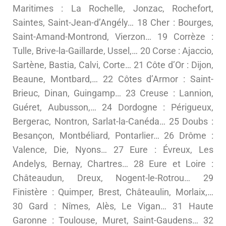
Maritimes : La Rochelle, Jonzac, Rochefort,
Saintes, Saint-Jean-d’Angély… 18 Cher : Bourges,
Saint-Amand-Montrond, Vierzon… 19 Corrèze :
Tulle, Brive-la-Gaillarde, Ussel,… 20 Corse : Ajaccio,
Sartène, Bastia, Calvi, Corte… 21 Côte d’Or : Dijon,
Beaune, Montbard,… 22 Côtes d’Armor : Saint-
Brieuc, Dinan, Guingamp… 23 Creuse : Lannion,
Guéret, Aubusson,… 24 Dordogne : Périgueux,
Bergerac, Nontron, Sarlat-la-Canéda… 25 Doubs :
Besançon, Montbéliard, Pontarlier… 26 Drôme :
Valence, Die, Nyons… 27 Eure : Évreux, Les
Andelys, Bernay, Chartres… 28 Eure et Loire :
Châteaudun, Dreux, Nogent-le-Rotrou… 29
Finistère : Quimper, Brest, Châteaulin, Morlaix,…
30 Gard : Nîmes, Alès, Le Vigan… 31 Haute
Garonne : Toulouse, Muret, Saint-Gaudens… 32