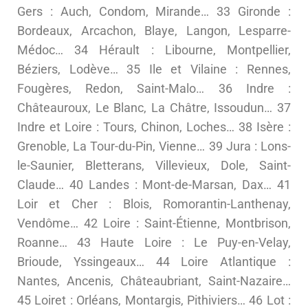
Gers : Auch, Condom, Mirande… 33 Gironde :
Bordeaux, Arcachon, Blaye, Langon, Lesparre-
Médoc… 34 Hérault : Libourne, Montpellier,
Béziers, Lodève… 35 Ile et Vilaine : Rennes,
Fougères, Redon, Saint-Malo… 36 Indre :
Châteauroux, Le Blanc, La Châtre, Issoudun… 37
Indre et Loire : Tours, Chinon, Loches… 38 Isère :
Grenoble, La Tour-du-Pin, Vienne… 39 Jura : Lons-
le-Saunier, Bletterans, Villevieux, Dole, Saint-
Claude… 40 Landes : Mont-de-Marsan, Dax… 41
Loir et Cher : Blois, Romorantin-Lanthenay,
Vendôme… 42 Loire : Saint-Étienne, Montbrison,
Roanne… 43 Haute Loire : Le Puy-en-Velay,
Brioude, Yssingeaux… 44 Loire Atlantique :
Nantes, Ancenis, Châteaubriant, Saint-Nazaire…
45 Loiret : Orléans, Montargis, Pithiviers… 46 Lot :