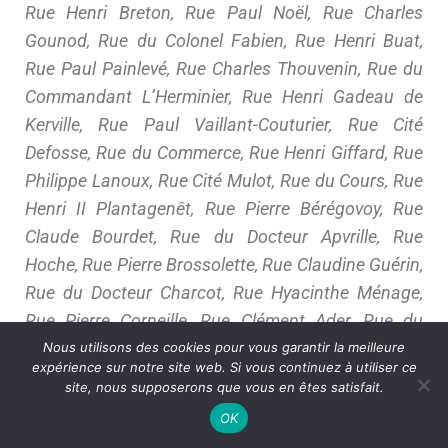
Rue Henri Breton, Rue Paul Noël, Rue Charles
Gounod, Rue du Colonel Fabien, Rue Henri Buat,
Rue Paul Painlevé, Rue Charles Thouvenin, Rue du
Commandant L’Herminier, Rue Henri Gadeau de
Kerville, Rue Paul Vaillant-Couturier, Rue Cité
Defosse, Rue du Commerce, Rue Henri Giffard, Rue
Philippe Lanoux, Rue Cité Mulot, Rue du Cours, Rue
Henri II Plantagenêt, Rue Pierre Bérégovoy, Rue
Claude Bourdet, Rue du Docteur Apvrille, Rue
Hoche, Rue Pierre Brossolette, Rue Claudine Guérin,
Rue du Docteur Charcot, Rue Hyacinthe Ménage,
Rue Pierre Corneille, Rue Clément Ader, Rue du
Docteur Cornet, Rue Jacquard, Rue Pierre et Marie
Nous utilisons des cookies pour vous garantir la meilleure
expérience sur notre site web. Si vous continuez à utiliser ce
Curie, Rue d’Eauplet, Rue du Docteur Foucart, Rue
site, nous supposerons que vous en êtes satisfait.
Jean, Rue Pierre Mendès-France, Rue Danielle
OK
Casanova, Rue du Docteur Gallouen, Rue Jean