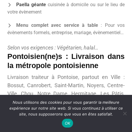
Paella géante
cuisinée à domicile ou sur le lieu de
votre évènement
Menu complet avec service à table
: Pour vos
évènements formels, entreprise, mariage, évènementiel…
Selon vos exigences : Végétarien, halal…
Pontoisien(ne)s : Livraison dans
la métropole pontoisienne
Livraison traiteur à Pontoise, partout en Ville :
Bossut, Canrobert, Saint-Martin, Noyers, Centre-
Ville, Chou, Notre Dame, Hermitage, Les Pâtis,
Les Cordeliers, Le Louvrais, Marcouville, Palette,
Nous utilisons des cookies pour vous garantir la meilleure
expérience sur notre site web. Si vous continuez à utiliser ce
Maradas, LEs Larris, Bocages…
site, nous supposerons que vous en êtes satisfait.
OK