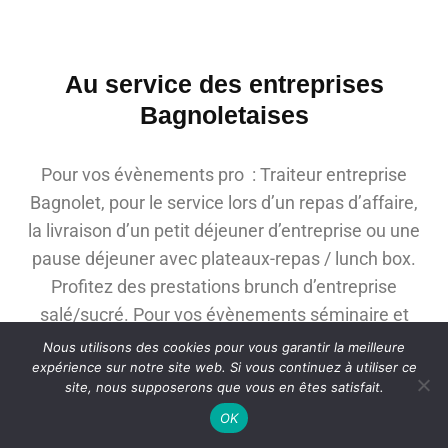
Au service des entreprises
Bagnoletaises
Pour vos évènements pro : Traiteur entreprise
Bagnolet, pour le service lors d’un repas d’affaire,
la livraison d’un petit déjeuner d’entreprise ou une
pause déjeuner avec plateaux-repas / lunch box.
Profitez des prestations brunch d’entreprise
salé/sucré. Pour vos évènements séminaire et
salon professionnel profitez d’offres
Nous utilisons des cookies pour vous garantir la meilleure
expérience sur notre site web. Si vous continuez à utiliser ce
personnalisées…
site, nous supposerons que vous en êtes satisfait.
OK