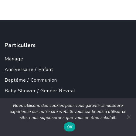
Particuliers
Mariage
Anniversaire
/
Enfant
Baptême
/
Communion
Baby Shower
/
Gender Reveal
Bar-Mitzvah
Nous utilisons des cookies pour vous garantir la meilleure
EVJF
/
EVG
expérience sur notre site web. Si vous continuez à utiliser ce
site, nous supposerons que vous en êtes satisfait.
Obsèques
OK
...