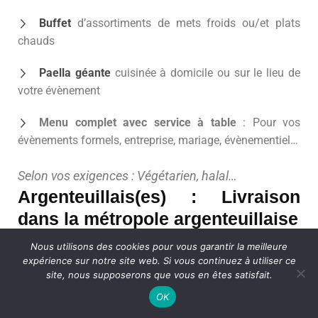
Buffet
d’assortiments de mets froids ou/et plats
chauds
Paella géante
cuisinée à domicile ou sur le lieu de
votre évènement
Menu complet avec service à table
: Pour vos
évènements formels, entreprise, mariage, évènementiel…
Selon vos exigences : Végétarien, halal…
Argenteuillais(es) : Livraison
dans la métropole argenteuillaise
Livraison traiteur à Argenteuil, partout en Ville :
Nous utilisons des cookies pour vous garantir la meilleure
expérience sur notre site web. Si vous continuez à utiliser ce
Centre-Ville, Champioux Prunet, Jolival la Colonie,
site, nous supposerons que vous en êtes satisfait.
Marais Pont neuf, Nonaise Douce Fève, Orgemont
OK
Vaucelle, Val d’Argent, Vilembert Mazagran, Val