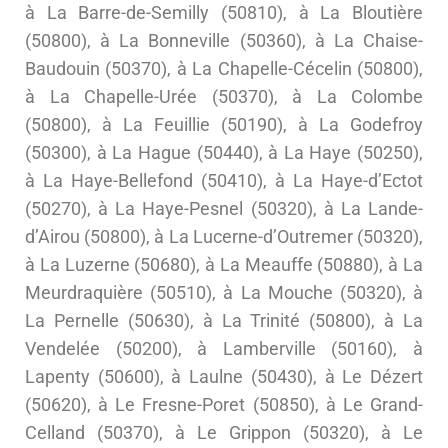
à La Barre-de-Semilly (50810), à La Bloutière
(50800), à La Bonneville (50360), à La Chaise-
Baudouin (50370), à La Chapelle-Cécelin (50800),
à La Chapelle-Urée (50370), à La Colombe
(50800), à La Feuillie (50190), à La Godefroy
(50300), à La Hague (50440), à La Haye (50250),
à La Haye-Bellefond (50410), à La Haye-d’Ectot
(50270), à La Haye-Pesnel (50320), à La Lande-
d’Airou (50800), à La Lucerne-d’Outremer (50320),
à La Luzerne (50680), à La Meauffe (50880), à La
Meurdraquière (50510), à La Mouche (50320), à
La Pernelle (50630), à La Trinité (50800), à La
Vendelée (50200), à Lamberville (50160), à
Lapenty (50600), à Laulne (50430), à Le Dézert
(50620), à Le Fresne-Poret (50850), à Le Grand-
Celland (50370), à Le Grippon (50320), à Le