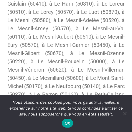
Guislain (50410), à Le Ham (50310), à Le Loreur
(50510), à Le Lorey (50570), à Le Luot (50870), à
Le Mesnil (50580), à Le Mesnil-Adelée (50520), à
Le Mesnil-Amey (50570), à Le Mesnil-au-Val
(50110), à Le Mesnil-Aubert (50510), à Le Mesnil-
Eury (50570), à Le Mesnil-Garnier (50450), à Le
Mesnil-Gilbert (50670), à Le Mesnil-Ozenne
(50220), à Le Mesnil-Rouxelin (50000), à Le
Mesnil-Véneron (50620), à Le Mesnil-Villeman
(50450), à Le Mesnillard (50600), à Le Mont-Saint-
Michel (50170), à Le Neufbourg (50140), à Le Parc
(50870), à Le Perron (50160), à Le Petit-Celland
(50370), à Le Plessis-Lastelle (50250), à Le Rozel
Nous utilisons des cookies pour vous garantir la meilleure
expérience sur notre site web. Si vous continuez à utiliser ce
(50340), à Le Tanu (50320), à Le Teilleul (50640),
site, nous supposerons que vous en êtes satisfait.
à Le Val-Saint-Père (50300), à Le Vast (50630), à
OK
Le Vicel (50760), à Lengronne (50450), à Les