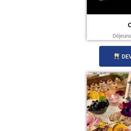
C
Déjeunat
DEV