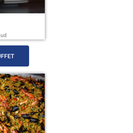
aud
UFFET