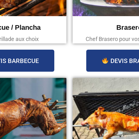
ue / Plancha
Braser
rillade aux choix
Chef Brasero pour v
IS BARBECUE
DEVIS BR