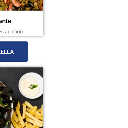
ante
es au choix
AELLA