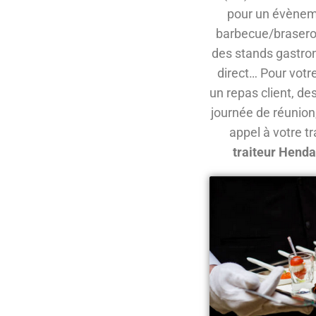
pour un évènemen
barbecue/brasero,
des stands gastron
direct… Pour votr
un repas client, de
journée de réunion,
appel à votre t
traiteur Hend