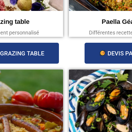
zing table
Paella Gé
ent personnalisé
Différentes recett
 GRAZING TABLE
DEVIS P