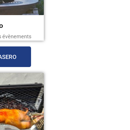
o
os évènements
ASERO