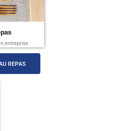
epas
en entreprise
AU REPAS