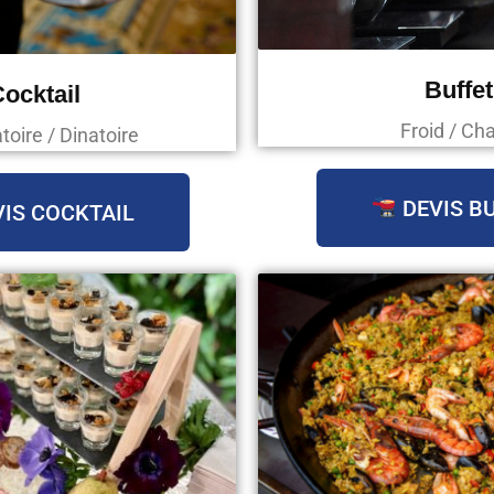
Buffet
ocktail
Froid / Ch
oire / Dinatoire
DEVIS B
IS COCKTAIL