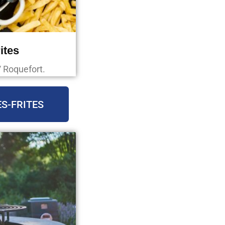
ites
/ Roquefort.
S-FRITES