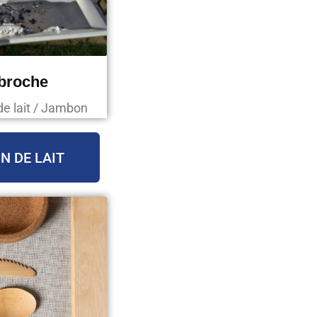
 broche
de lait / Jambon
N DE LAIT