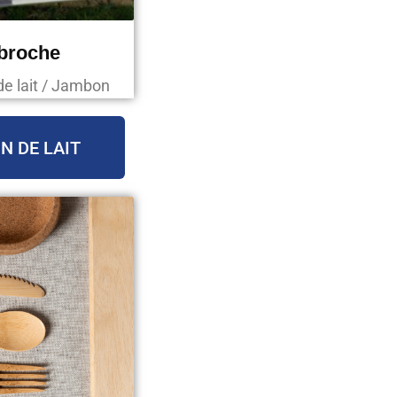
 broche
de lait / Jambon
N DE LAIT