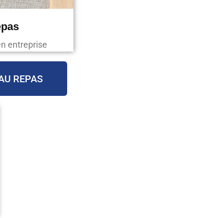
epas
en entreprise
AU REPAS