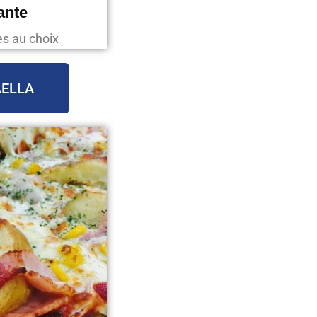
ante
es au choix
AELLA