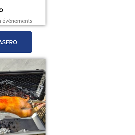
o
os évènements
ASERO