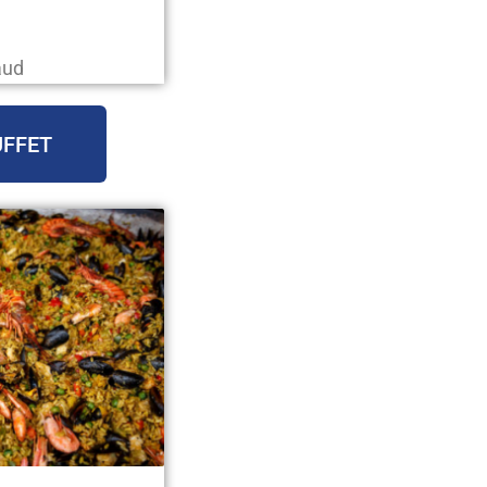
aud
UFFET