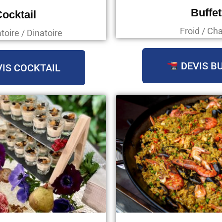
Buffet
ocktail
Froid / Ch
oire / Dinatoire
DEVIS B
IS COCKTAIL