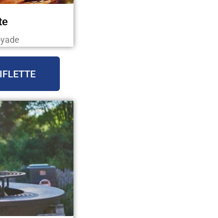
te
oyade
IFLETTE