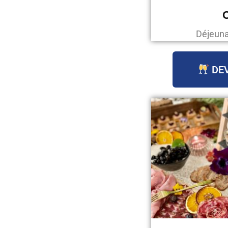
C
Déjeunat
DEV