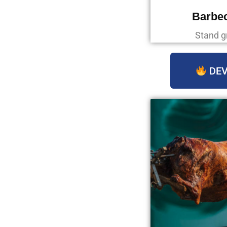
Barbec
Stand g
DEV