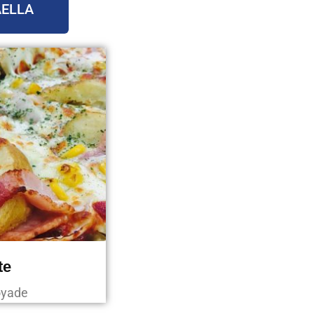
AELLA
te
oyade