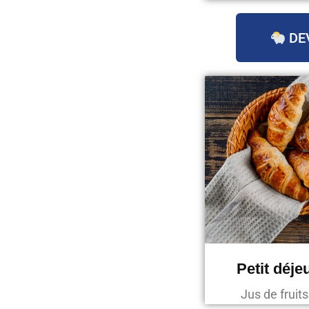
DE
Petit déje
Jus de fruit