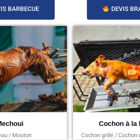
IS BARBECUE
DEVIS BR
Mechoui
Cochon à la
au / Mouton
Cochon grillé / Cochon 