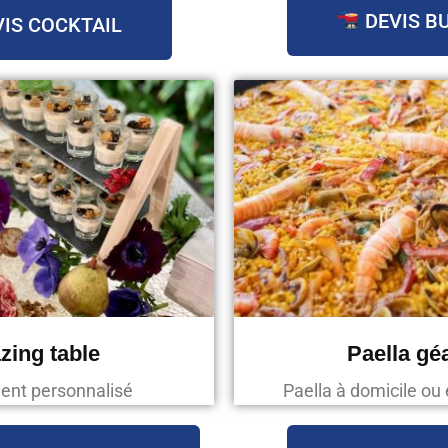
DEVIS B
IS COCKTAIL
zing table
Paella gé
ent personnalisé
Paella à domicile ou 