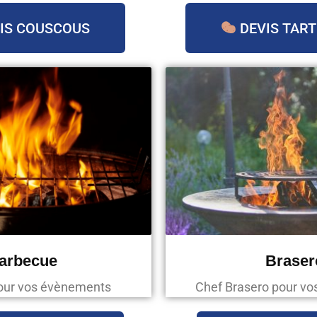
IS COUSCOUS
DEVIS TART
arbecue
Braser
our vos évènements
Chef Brasero pour v