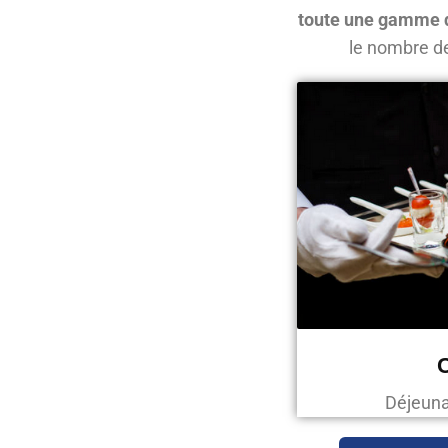
toute une gamme d
le nombre d
C
Déjeunat