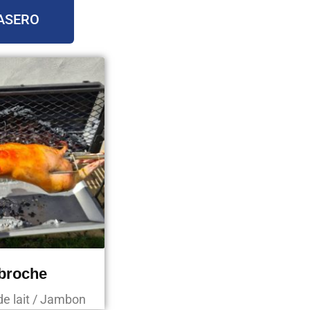
ASERO
 broche
de lait / Jambon