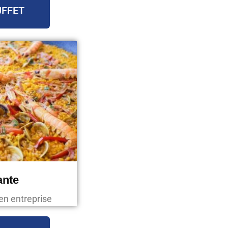
UFFET
ante
en entreprise