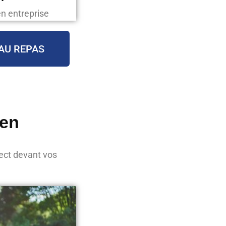
en entreprise
AU REPAS
ien
rect devant vos