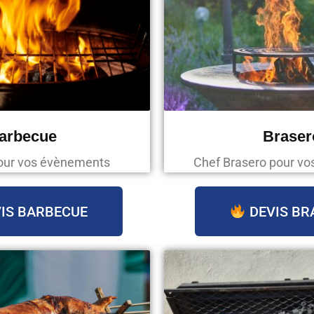
arbecue
Braser
our vos évènements
Chef Brasero pour v
IS BARBECUE
DEVIS BR