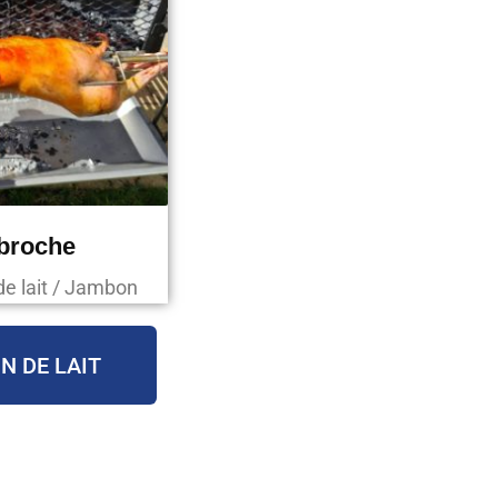
 broche
de lait / Jambon
N DE LAIT