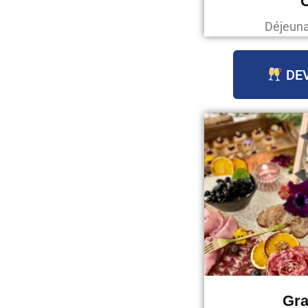
C
Déjeunat
DEV
Gra