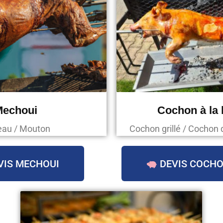
Mechoui
Cochon à la
au / Mouton
Cochon grillé / Cochon 
VIS MECHOUI
DEVIS COCHO