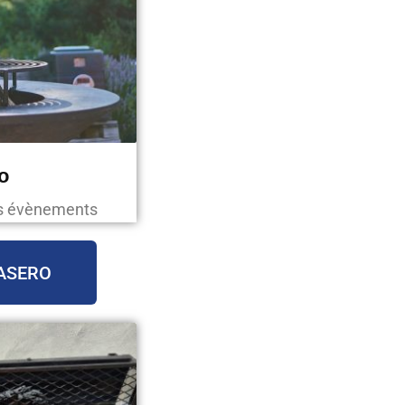
o
os évènements
ASERO