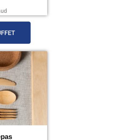
aud
UFFET
epas