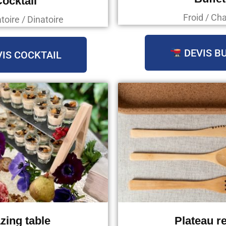
ocktail
Froid / Ch
oire / Dinatoire
DEVIS B
IS COCKTAIL
zing table
Plateau r