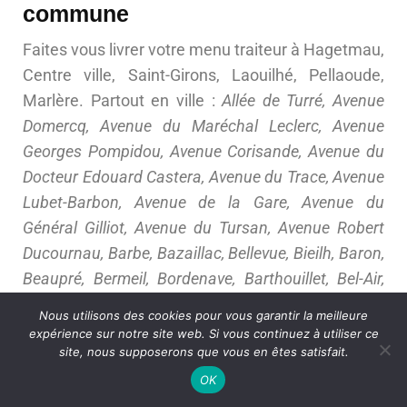
commune
Faites vous livrer votre menu traiteur à Hagetmau,
Centre ville, Saint-Girons, Laouilhé, Pellaoude,
Marlère. Partout en ville :
Allée de Turré, Avenue
Domercq, Avenue du Maréchal Leclerc, Avenue
Georges Pompidou, Avenue Corisande, Avenue du
Docteur Edouard Castera, Avenue du Trace, Avenue
Lubet-Barbon, Avenue de la Gare, Avenue du
Général Gilliot, Avenue du Tursan, Avenue Robert
Ducournau, Barbe, Bazaillac, Bellevue, Bieilh, Baron,
Beaupré, Bermeil, Bordenave, Barthouillet, Bel-Air,
Bernoche, Bure, Baruquère, Bellegarde, Bidounat,
Nous utilisons des cookies pour vous garantir la meilleure
Burgué, Caillabet, Chemin de Bellegarde, Chemin de
expérience sur notre site web. Si vous continuez à utiliser ce
site, nous supposerons que vous en êtes satisfait.
Larode, Chemin des Loussets, Camette, Chemin de
Belloc, Chemin de Larrigade, Chemin du Busqueton,
OK
Camhaba, Chemin de Bethléem, Chemin de Melet,