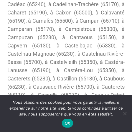
Cadéac (65240), à Cadeilhan-Trachère (65170), à
Caharet (65190), à Caixon (65500), à Calavanté
(65190), à Camalès (65500), à Campan (65710), à
Camparan (65170), à Campistrous (65300), à
Campuzan (65230), à Cantaous (65150), à
Capvern (65130), à Castelbajac (65330), à
Castelnau-Magnoac (65230), à Castelnau-Rivière-
Basse (65700), à Castelvieilh (65350), à Castéra-
Lanusse (65190), à Castéra-Lou (65350), à
Casterets (65230), à Castillon (65130), à Caubous
(65230), à Caussade-Rivière (65700), à Cauterets
(65110), à Cazarilh (65370), à Cazaux-Debat
Nous utilisons des cookies pour vous garantir la meilleure
(65590), à Cazaux-Fréchet-Anéran-Camors
expérience sur notre site web. Si vous continuez à utiliser ce
(65240), à Chelle-Debat (65350), à Chelle-Spou
site, nous supposerons que vous en êtes satisfait.
(65130), à Cheust (65100), à Chèze (65120), à
OK
Chis (65800), à Cieutat (65200), à Cizos (65230), à