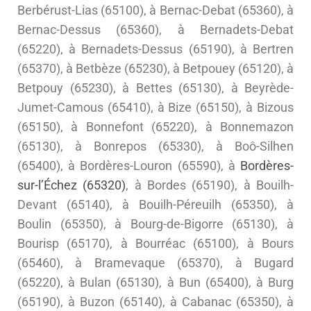
Berbérust-Lias (65100), à Bernac-Debat (65360), à
Bernac-Dessus (65360), à Bernadets-Debat
(65220), à Bernadets-Dessus (65190), à Bertren
(65370), à Betbèze (65230), à Betpouey (65120), à
Betpouy (65230), à Bettes (65130), à Beyrède-
Jumet-Camous (65410), à Bize (65150), à Bizous
(65150), à Bonnefont (65220), à Bonnemazon
(65130), à Bonrepos (65330), à Boô-Silhen
(65400), à Bordères-Louron (65590), à
Bordères-
sur-l’Échez (65320)
, à Bordes (65190), à Bouilh-
Devant (65140), à Bouilh-Péreuilh (65350), à
Boulin (65350), à Bourg-de-Bigorre (65130), à
Bourisp (65170), à Bourréac (65100), à Bours
(65460), à Bramevaque (65370), à Bugard
(65220), à Bulan (65130), à Bun (65400), à Burg
(65190), à Buzon (65140), à Cabanac (65350), à