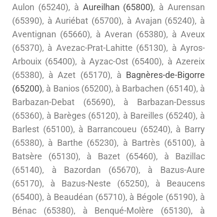
Aulon (65240), à
Aureilhan (65800)
, à Aurensan
(65390), à Auriébat (65700), à Avajan (65240), à
Aventignan (65660), à Averan (65380), à Aveux
(65370), à Avezac-Prat-Lahitte (65130), à Ayros-
Arbouix (65400), à Ayzac-Ost (65400), à Azereix
(65380), à Azet (65170), à
Bagnères-de-Bigorre
(65200)
, à Banios (65200), à Barbachen (65140), à
Barbazan-Debat (65690), à Barbazan-Dessus
(65360), à Barèges (65120), à Bareilles (65240), à
Barlest (65100), à Barrancoueu (65240), à Barry
(65380), à Barthe (65230), à Bartrès (65100), à
Batsère (65130), à Bazet (65460), à Bazillac
(65140), à Bazordan (65670), à Bazus-Aure
(65170), à Bazus-Neste (65250), à Beaucens
(65400), à Beaudéan (65710), à Bégole (65190), à
Bénac (65380), à Benqué-Molère (65130), à